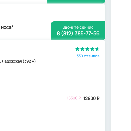
 носа*
Звоните сейчас
8 (812) 385-77-56
330 отзывов
м. Ладожская (392 м)
м
15300
₽
12900
₽