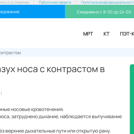
тесь с условиями
Публичная оферта
Политика конфиденциальност
ледование
Ежедневно с 8-00 до 24-00
МРТ
КТ
ПЭТ-
контрастом
зух носа с контрастом в
:
нные носовые кровотечения.
носа, затруднено дыхание, наблюдается выпучивание
ез верхние дыхательные пути или открытую рану.