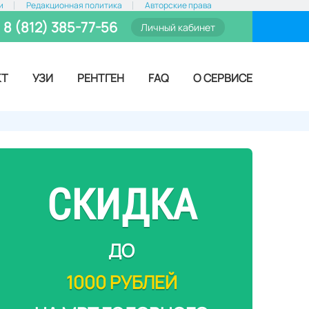
и
Редакционная политика
Авторские права
8 (812) 385-77-56
Личный кабинет
КТ
УЗИ
РЕНТГЕН
FAQ
О СЕРВИСЕ
СКИДКА
ДО
1000 РУБЛЕЙ