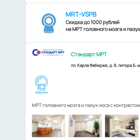
MRT-VSPB
Скидка до 1000 рублей
на МРТ головного мозга и пазух
Стандарт МРТ
пл. Карла Фаберже, д. 8, литера Б, 
МРТ головного мозга и пазух носа с контрасто