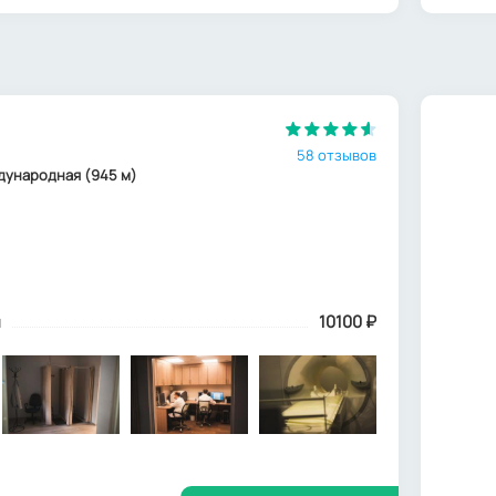
58 отзывов
еждународная (945 м)
м
10100
₽