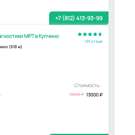
+7 (812) 413-93-99
гностики МРТ в Купчино
191 отзыв
пчино (618 м)
Стоимость:
м
13600
₽
13000
₽