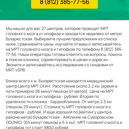
8 (812) 385-77-56
Мы нашли для вас 27 центров, которые проводят МРТ
головного мозга и гипофиза и находятся недалеко от метро
Бухарестская. Выбирайте лучшие предложения из списка
ниже, сравнивайте цены, изучайте отзывы и записывайтесь
на МРТ головного мозга и гипофиза по телефону 8 (812) 385-
77-56. Наши операторы готовы ответить на вопросы, помочь
в поиске клиники, сориентировать в ценах и адресах.
Звоните и записывайтесь исследование со скидками от
MRT-vSPB.
Ближе всего к м. Бухарестская находится медицинский
центр Центр МРТ СКАН. Расстояние около 2.2 км (время в
пути примерно 26 минут пешком от метро). Цена на МРТ
головного мозга и гипофиза - рублей. Вторая по
удаленности клиника - КардиоКлиника. От метро 2.5 км
(пешком 29 минут). Стоимость МРТ головного мозга и
гипофиза - рублей. И еще хороший по рейтингу центр в
районе метро Бухарестская - АйКлиник на Суворовском
(ICLINIC) (65 минут пешком и 5.4 км). МРТ головного мозга и
гипофиза тут стоит 9800 рублей.