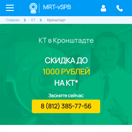
MRT-vSPB
Главная
КТ
Кронштадт
КТ в Кронштадте
СКИДКА
ДО
1000 РУБЛЕЙ
НА КТ*
Звоните сейчас
8 (812) 385-77-56