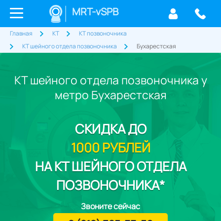
MRT-vSPB
Главная
КТ
КТ позвоночника
КТ шейного отдела позвоночника
Бухарестская
КТ шейного отдела позвоночника у
метро Бухарестская
СКИДКА
ДО
1000 РУБЛЕЙ
НА КТ ШЕЙНОГО ОТДЕЛА
ПОЗВОНОЧНИКА*
Звоните сейчас