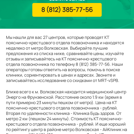
8 (812) 385-77-56
Мы нашли для вас 27 центров, которые проводят КТ
пояснично-крестцового отдела позвоночника и находятся
недалеко от метро Волковская. Выбирайте лучшие
предложения из списка ниже, сравнивайте цены, изучайте
отзывы и записывайтесь на КТ пояснично-крестцового
отдела позвоночника по телефону 8 (812) 385-77-56. Наши
операторы готовы ответить на вопросы, помочь в поиске
клиники, сориентировать в ценах и адресах. Звоните и
записывайтесь исследование со скидками от MRT-vSPB.
Ближе всего к м. Волковская находится медицинский центр
Энерго на Фрунзенской. Расстояние около 1.9 км (время в
пути примерно 23 минуты пешком от метро). Цена на КТ
пояснично-крестцового отдела позвоночника - рублей.
Вторая по удаленности клиника - Клиника Будь здоров. От
метро 2 км (пешком 24 минуты). Стоимость КТ пояснично-
крестцового отдела позвоночника - рублей. И еще хороший
по рейтингу центр в районе метро Волковская - АйКлиник на