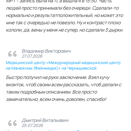
МРТ - запись была на 11, а вышла я в 15:50. Часть
людей просто принимали без очереди. Сделали-то
нормально и результатположительный, но может это
мне так с очередью не повезло. Ну и контраст плохо
кололи, да, вены у меня не супер, но сделали 3 дырки.
Владимир Викторович
27.07.2026
Медицинский центр «Международный медицинский центр
на Манежном (Файнмедик)» на Чернышевской
Быстро получил на руки заключение. Взял кучу
визиток, чтоб своим всем рассказать, чтоб делали с
таким подробным описанием. Все просто
замечательно, всем очень доволен, спасибо!
Дмитрий Витальевич
25.07.2026