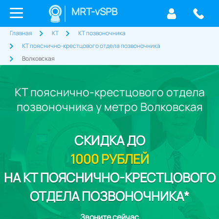
MRT-vSPB
Главная
КТ
КТ позвоночника
КТ пояснично-крестцового отдела позвоночника
Волковская
КТ пояснично-крестцового отдела
позвоночника у метро Волковская
СКИДКА
ДО
1000 РУБЛЕЙ
НА КТ ПОЯСНИЧНО-КРЕСТЦОВОГО
ОТДЕЛА ПОЗВОНОЧНИКА*
Звоните сейчас