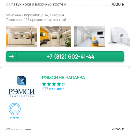
КТ пазух носа и височных костей
7800 ₽
Манежный переулок, д. 14, литера А.
Томограф: 128 срезов полуоткрытый
+7 (812) 602-41-44
РЭМСИ НА ЧАПАЕВА
237 отзывов
КТ пазух носа
4100
₽