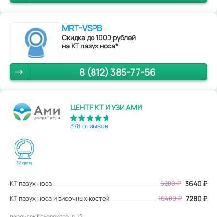
MRT-VSPB
Скидка до 1000 рублей
на КТ пазух носа*
8 (812) 385-77-56
ЦЕНТР КТ И УЗИ АМИ
378 отзывов
КТ пазух носа
5200
₽
3640
₽
КТ пазух носа и височных костей
10400 ₽
7280 ₽
переулок Каховского, д. 12.