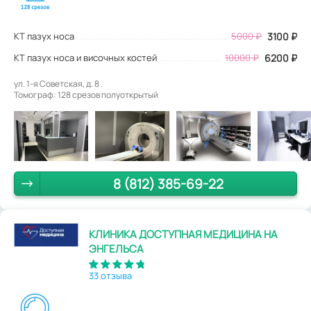
КТ пазух носа
5000
₽
3100
₽
КТ пазух носа и височных костей
10000 ₽
6200 ₽
ул. 1-я Советская, д. 8 .
Томограф: 128 срезов полуоткрытый
8 (812) 385-69-22
КЛИНИКА ДОСТУПНАЯ МЕДИЦИНА НА
ЭНГЕЛЬСА
33 отзыва