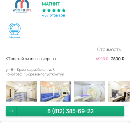
МАГНИТ
467 отзывов
Стоимость:
КТ костей лицевого черепа
4900
₽
2800
₽
ул. 6-я Красноармейская, д. 7.
Томограф: 16 срезов полуоткрытый
8 (812) 385-69-22