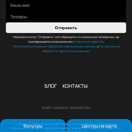
Отправить
Нажимая кнопку "Отправить" или обращаясь по указанным телефонам, вы
подтверждаете ознакомление с
Публичной офертой
,
Политикой в отношении обработки персональных данных
и
Согласием на
обработку персональных данных
БЛОГ
КОНТАКТЫ
© MRT-vSPB ИНН 781462587353
* Скидки до 1000 рублей предоставляются при записи в определенные
Фильтры
Центры на карте
медицинские центры в определенные дни недели. Все подробности акции по
телефону +7 (812) 385-77-56