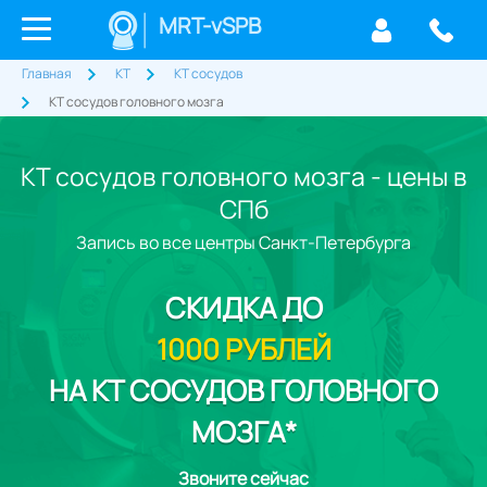
MRT-vSPB
Главная
КТ
КТ сосудов
КТ сосудов головного мозга
КТ сосудов головного мозга - цены в
СПб
Запись во все центры Санкт-Петербурга
СКИДКА
ДО
1000 РУБЛЕЙ
НА КТ СОСУДОВ ГОЛОВНОГО
МОЗГА*
Звоните сейчас