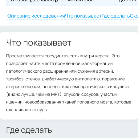
Описание исследования
Что показывает
Где сделать
Ско
Что показывает
Просматривается сосудистая сеть внутри черепа. Это
позволяет найти места врожденной мальформации,
патологического расширения или сужения артерий,
тромбоз, стеноз, диабетическую ангиопатию, поражение
атеросклерозом, последствия геморрагического инсульта
(видно лучше, чем на МРТ), опухоли сосудов, участки
ишемии, новообразования тканей головного мозга, которые
сдавливают сосуды.
Где сделать