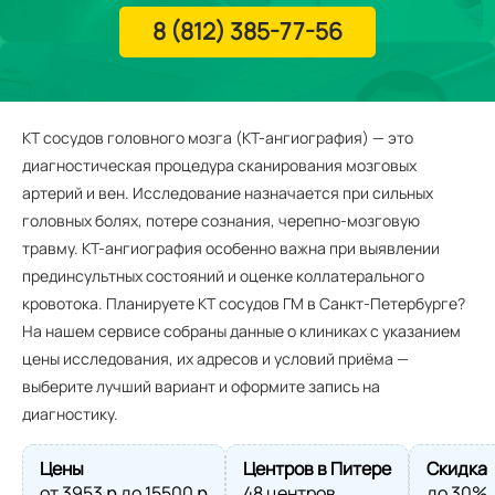
8 (812) 385-77-56
КТ сосудов головного мозга (КТ-ангиография) — это
диагностическая процедура сканирования мозговых
артерий и вен. Исследование назначается при сильных
головных болях, потере сознания, черепно-мозговую
травму. КТ-ангиография особенно важна при выявлении
прединсультных состояний и оценке коллатерального
кровотока. Планируете КТ сосудов ГМ в Санкт‑Петербурге?
На нашем сервисе собраны данные о клиниках с указанием
цены исследования, их адресов и условий приёма —
выберите лучший вариант и оформите запись на
диагностику.
Цены
Центров в Питере
Скидка
от
3953
ք до
15500
ք
48 центров
до 30%