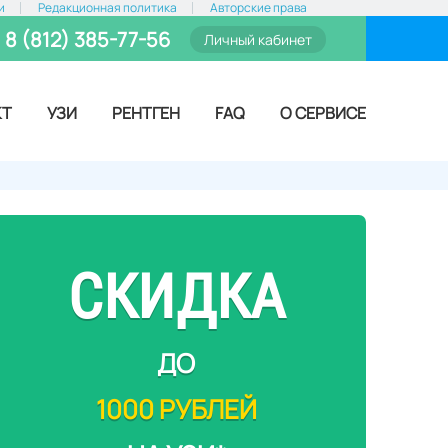
и
Редакционная политика
Авторские права
8 (812) 385-77-56
Личный кабинет
КТ
УЗИ
РЕНТГЕН
FAQ
О СЕРВИСЕ
СКИДКА
ДО
1000 РУБЛЕЙ