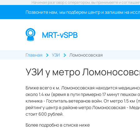
Начиная разговор с оператором, вы принимаете и соглашае
Позвоните нам, мы подберем центр и запишем на исс
MRT-vSPB
Главная
УЗИ
Ломоносовская
УЗИ у метро Ломоносовс
Ближе всего к м. Ломоносовская находится медицинс
около 1.4 км (время в пути примерно 17 минут пешком 
клиника - Госпиталь ветеранов войн. От метро 1.5 км 
рейтингу центр в районе метро Ломоносовская - Меди
стоит 600 рублей.
Более подробно в списке ниже