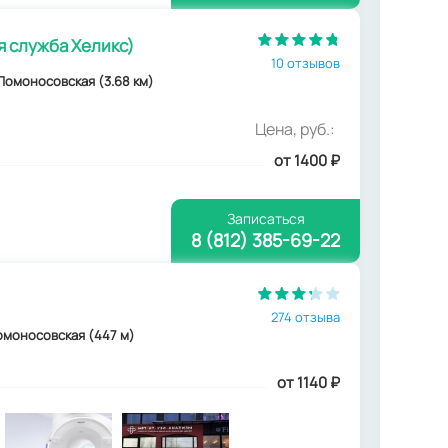
 служба Хеликс)
10 отзывов
. Ломоносовская (3.68 км)
Цена, руб.:
от 1400
₽
Записаться
8 (812) 385-69-22
274 отзыва
 Ломоносовская (447 м)
от 1140
₽