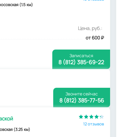
оносовская (1.5 км)
Цена, руб.:
от 600
₽
Записаться
8 (812) 385-69-22
Звоните сейчас
8 (812) 385-77-56
вской
12 отзывов
совская (3.25 км)