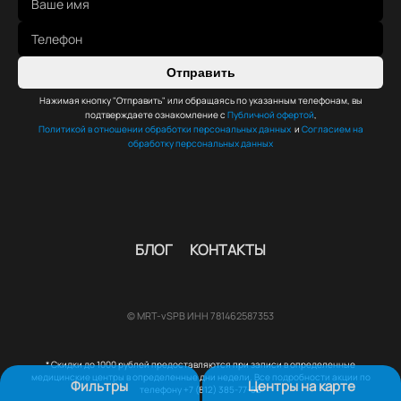
Отправить
Нажимая кнопку "Отправить" или обращаясь по указанным телефонам, вы
подтверждаете ознакомление с
Публичной офертой
,
Политикой в отношении обработки персональных данных
и
Согласием на
обработку персональных данных
БЛОГ
КОНТАКТЫ
© MRT-vSPB ИНН 781462587353
* Скидки до 1000 рублей предоставляются при записи в определенные
медицинские центры в определенные дни недели. Все подробности акции по
Фильтры
Центры на карте
телефону +7 (812) 385-77-56