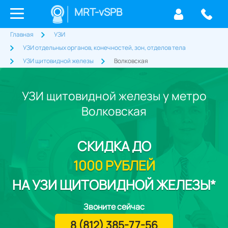
MRT-vSPB
Главная
УЗИ
УЗИ отдельных органов, конечностей, зон, отделов тела
УЗИ щитовидной железы
Волковская
УЗИ щитовидной железы у метро
Волковская
СКИДКА
ДО
1000 РУБЛЕЙ
НА УЗИ ЩИТОВИДНОЙ ЖЕЛЕЗЫ*
Звоните сейчас
8 (812) 385-77-56