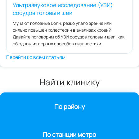
Ультразвуковое исследование (УЗИ)
сосудов головы и шеи
Мучают головные боли, резко упало зрение или
сильно повышен холестерин в анализах крови?
Давайте поговорим об УЗИ сосудов головы и шеи, как
об одном из первых способов диагностики.
Перейти ко всем статьям
Найти клинику
По району
По станции метро