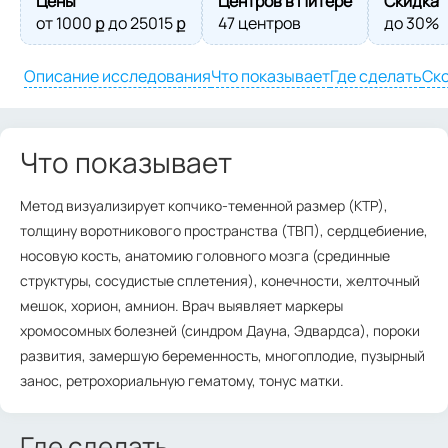
Цены
Центров в Питере
Скидка
от
1000
ք до
25015
ք
47 центров
до 30%
Описание исследования
Что показывает
Где сделать
Ско
Что показывает
Метод визуализирует копчико-теменной размер (КТР),
толщину воротникового пространства (ТВП), сердцебиение,
носовую кость, анатомию головного мозга (срединные
структуры, сосудистые сплетения), конечности, желточный
мешок, хорион, амнион. Врач выявляет маркеры
хромосомных болезней (синдром Дауна, Эдвардса), пороки
развития, замершую беременность, многоплодие, пузырный
занос, ретрохориальную гематому, тонус матки.
Где сделать