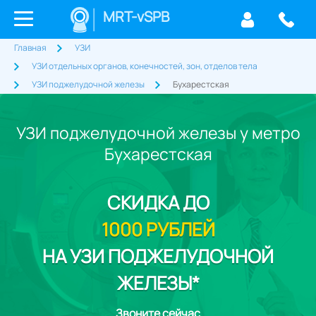
MRT-vSPB
Главная
УЗИ
УЗИ отдельных органов, конечностей, зон, отделов тела
УЗИ поджелудочной железы
Бухарестская
УЗИ поджелудочной железы у метро
Бухарестская
СКИДКА
ДО
1000 РУБЛЕЙ
НА УЗИ ПОДЖЕЛУДОЧНОЙ
ЖЕЛЕЗЫ*
Звоните сейчас