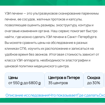
УЗИ печени — это ультразвуковое сканирование паренхимы
печени, ее сосудов, желчных протоков и капсулы,
позволяющее оценить размеры, эхоструктуру, контуры и
очаговые изменения органа. Наш сервис помогает быстро
найти, где можно сделать УЗИ печени в Санкт-Петербурге.
Вы можете сравнить цены на обследование в разных
клиниках СПб, изучить их расположение и записаться на
удобное время без звонков. Итоговая стоимость зависит от
класса УЗИ-аппарата, необходимости эластографии и
ценовой политики медицинского центра.
Цены
Центров в Питере
Скидка
от
550
ք до
6800
ք
35 центров
до 30%
Описание исследования
Что показывает
Где сделать
Ско