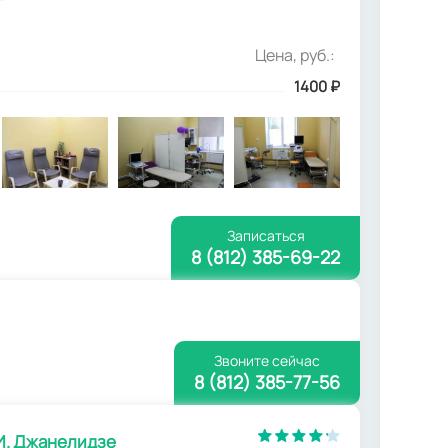
Цена, руб.:
1400
₽
Записаться
8 (812) 385-69-22
Звоните сейчас
8 (812) 385-77-56
И. Джанелидзе