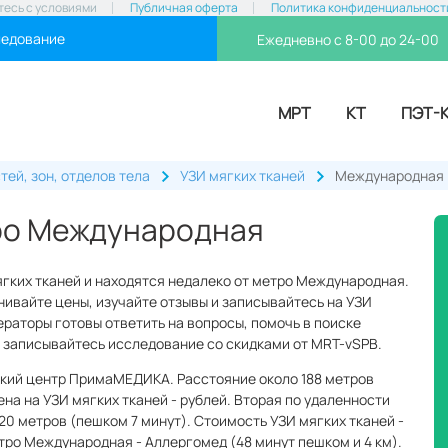
тесь с условиями
Публичная оферта
Политика конфиденциальност
ледование
Ежедневно с 8-00 до 24-00
МРТ
КТ
ПЭТ-
тей, зон, отделов тела
УЗИ мягких тканей
Международная
тро Международная
ягких тканей и находятся недалеко от метро Международная.
ивайте цены, изучайте отзывы и записывайтесь на УЗИ
ператоры готовы ответить на вопросы, помочь в поиске
 и записывайтесь исследование со скидками от MRT-vSPB.
ский центр ПримаМЕДИКА. Расстояние около 188 метров
ена на УЗИ мягких тканей - рублей. Вторая по удаленности
20 метров (пешком 7 минут). Стоимость УЗИ мягких тканей -
етро Международная - Аллергомед (48 минут пешком и 4 км).