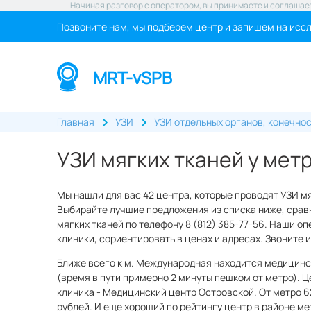
Начиная разговор с оператором, вы принимаете и соглашае
Позвоните нам, мы подберем центр и запишем на исс
MRT-vSPB
Главная
УЗИ
УЗИ отдельных органов, конечнос
УЗИ мягких тканей у ме
Мы нашли для вас 42 центра, которые проводят УЗИ м
Выбирайте лучшие предложения из списка ниже, сравн
мягких тканей по телефону 8 (812) 385-77-56. Наши о
клиники, сориентировать в ценах и адресах. Звоните
Ближе всего к м. Международная находится медицин
(время в пути примерно 2 минуты пешком от метро). Ц
клиника - Медицинский центр Островской. От метро 6
рублей. И еще хороший по рейтингу центр в районе м