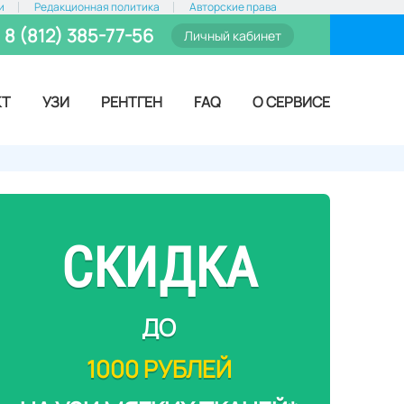
и
Редакционная политика
Авторские права
8 (812) 385-77-56
Личный кабинет
КТ
УЗИ
РЕНТГЕН
FAQ
О СЕРВИСЕ
СКИДКА
ДО
1000 РУБЛЕЙ