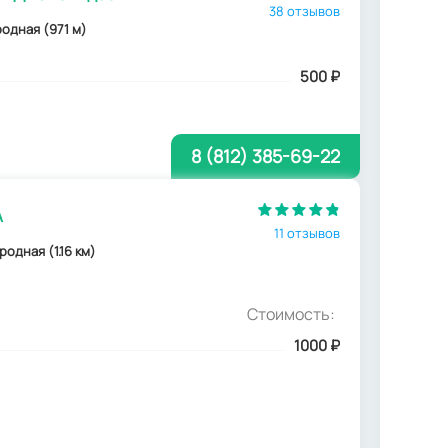
38 отзывов
родная (971 м)
500
₽
8 (812) 385-69-22
А
11 отзывов
родная (1.16 км)
Стоимость:
1000
₽