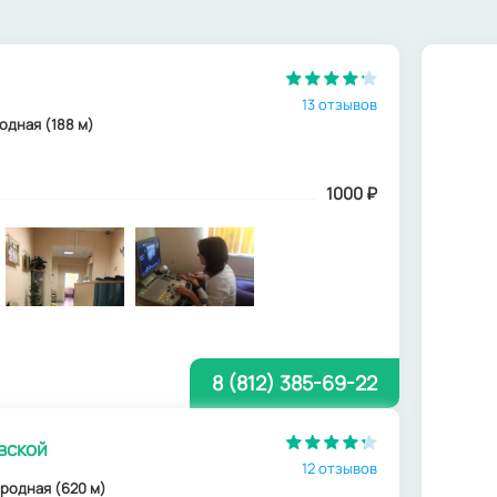
13 отзывов
ародная (188 м)
1000
₽
8 (812) 385-69-22
вской
12 отзывов
народная (620 м)