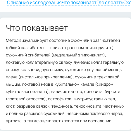
Описание исследования
Что показывает
Где сделать
Ско
Что показывает
Метод визуализирует состояние сухожилий разгибателей
(общий разгибатель — при латеральном эпикондилите),
сухожилий сгибателей (медиальный эпикондилит),
локтевую коллатеральную связку, лучевую коллатеральную
связку, кольцевидную связку, сухожилие двуглавой мышцы
плеча (дистальное прикрепление), сухожилие трехглавой
мышцы, локтевой нерв в кубитальном канале (синдром
кубитального канала), наличие выпота, синовита, бурсита
(локтевой отросток), остеофитов, внутрисуставных тел,
кист, разрывов связок, тендиноза, теносиновита, частичных
и полных разрывов сухожилий, невриномы локтевого нерва,
артрита, а также оценивает кровоток при воспалении.