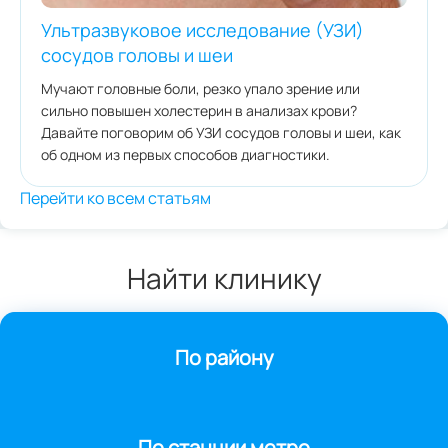
Ультразвуковое исследование (УЗИ)
сосудов головы и шеи
Мучают головные боли, резко упало зрение или
сильно повышен холестерин в анализах крови?
Давайте поговорим об УЗИ сосудов головы и шеи, как
об одном из первых способов диагностики.
Перейти ко всем статьям
Найти клинику
По району
По станции метро