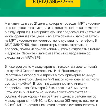
8 (812) 385-77-56
Мы нашли для вас 21 центр, которые проводят МРТ височно-
нижнечелюстного сустава и находятся недалеко от метро
Международная. Выбирайте лучшие предложения из списка
ниже, сравнивайте цены, изучайте отзывы и записывайтесь
на МРТ височно-нижнечелюстного сустава по телефону 8
(812) 385-77-56. Наши операторы готовы ответить на
вопросы, помочь в поиске клиники, сориентировать в ценах
и адресах. Звоните и записывайтесь исследование со
скидками от MRT-vSPB.
Ближе всего к м. Международная находится медицинский
центр НИИ Скорой помощи им. И.И. Джанелидзе.
Расстояние около 971 м (время в пути примерно 12 минут
пешком от метро). Цена на МРТ височно-нижнечелюстного
сустава - рублей. Вторая по удаленности клиника -
КардиоКлиника. От метро 2.6 км (пешком 31 минута).
Стоимость МРТ височно-нижнечелюстного сустава -
рублей. И еще хороший по рейтингу центр в районе метро
Международная - МИБС на Костюшко (63 минуты пешком и
5.2 км). МРТ височно-нижнечелюстного сустава тут стоит