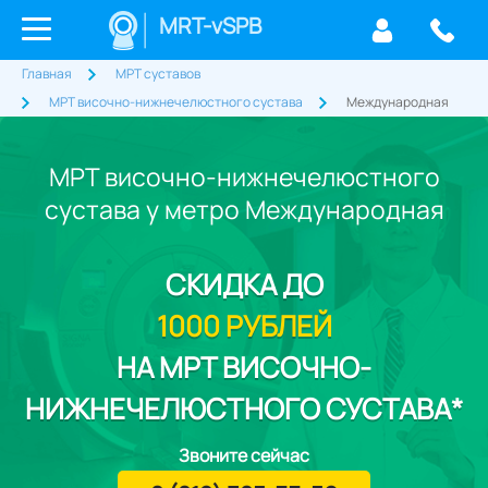
MRT-vSPB
Главная
МРТ суставов
МРТ височно-нижнечелюстного сустава
Международная
МРТ височно-нижнечелюстного
сустава у метро Международная
СКИДКА
ДО
1000 РУБЛЕЙ
НА МРТ ВИСОЧНО-
НИЖНЕЧЕЛЮСТНОГО СУСТАВА*
Звоните сейчас