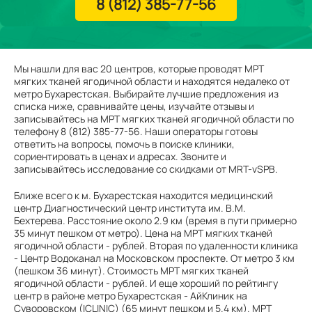
8 (812) 385-77-56
Мы нашли для вас 20 центров, которые проводят МРТ
мягких тканей ягодичной области и находятся недалеко от
метро Бухарестская. Выбирайте лучшие предложения из
списка ниже, сравнивайте цены, изучайте отзывы и
записывайтесь на МРТ мягких тканей ягодичной области по
телефону 8 (812) 385-77-56. Наши операторы готовы
ответить на вопросы, помочь в поиске клиники,
сориентировать в ценах и адресах. Звоните и
записывайтесь исследование со скидками от MRT-vSPB.
Ближе всего к м. Бухарестская находится медицинский
центр Диагностический центр института им. В.М.
Бехтерева. Расстояние около 2.9 км (время в пути примерно
35 минут пешком от метро). Цена на МРТ мягких тканей
ягодичной области - рублей. Вторая по удаленности клиника
- Центр Водоканал на Московском проспекте. От метро 3 км
(пешком 36 минут). Стоимость МРТ мягких тканей
ягодичной области - рублей. И еще хороший по рейтингу
центр в районе метро Бухарестская - АйКлиник на
Суворовском (ICLINIC) (65 минут пешком и 5.4 км). МРТ