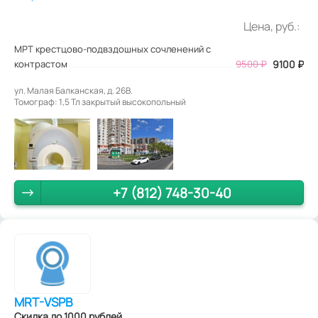
Цена, руб.:
МРТ крестцово-подвздошных сочленений с
контрастом
9500
₽
9100
₽
ул. Малая Балканская, д. 26В.
Томограф: 1,5 Тл закрытый высокопольный
+7 (812) 748-30-40
MRT-VSPB
Скидка до 1000 рублей