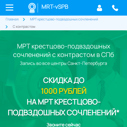
MRT-vSPB
Главная
МРТ крестцово-подвздошных сочленений
С контрастом
МРТ крестцово-подвздошных
сочленений с контрастом в СПб
Запись во все центры Санкт-Петербурга
СКИДКА
ДО
1000 РУБЛЕЙ
НА МРТ КРЕСТЦОВО-
ПОДВЗДОШНЫХ СОЧЛЕНЕНИЙ*
Звоните сейчас