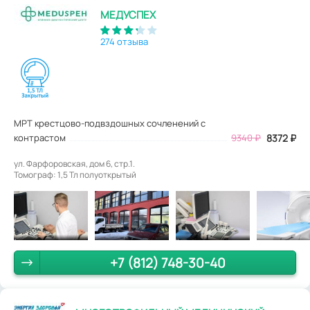
МЕДУСПЕХ
274 отзыва
МРТ крестцово-подвздошных сочленений с
контрастом
9340
₽
8372
₽
ул. Фарфоровская, дом 6, стр.1.
Томограф: 1,5 Тл полуоткрытый
+7 (812) 748-30-40