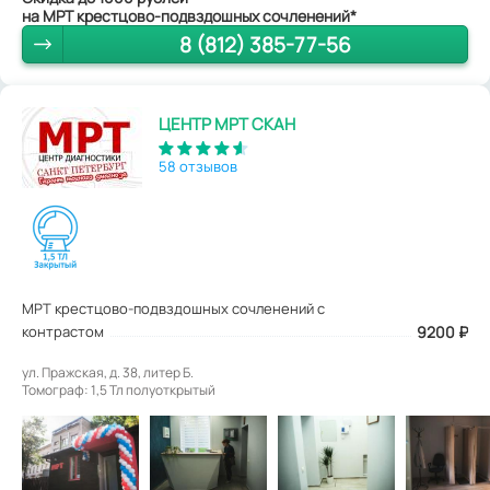
на МРТ крестцово-подвздошных сочленений*
8 (812) 385-77-56
ЦЕНТР МРТ СКАН
58 отзывов
МРТ крестцово-подвздошных сочленений с
контрастом
9200
₽
ул. Пражская, д. 38, литер Б.
Томограф: 1,5 Тл полуоткрытый