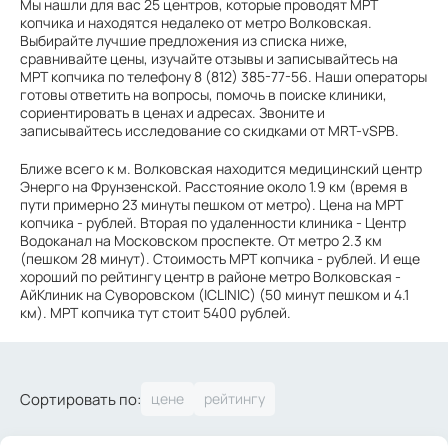
Мы нашли для вас 25 центров, которые проводят МРТ
копчика и находятся недалеко от метро Волковская.
Выбирайте лучшие предложения из списка ниже,
сравнивайте цены, изучайте отзывы и записывайтесь на
МРТ копчика по телефону 8 (812) 385-77-56. Наши операторы
готовы ответить на вопросы, помочь в поиске клиники,
сориентировать в ценах и адресах. Звоните и
записывайтесь исследование со скидками от MRT-vSPB.
Ближе всего к м. Волковская находится медицинский центр
Энерго на Фрунзенской. Расстояние около 1.9 км (время в
пути примерно 23 минуты пешком от метро). Цена на МРТ
копчика - рублей. Вторая по удаленности клиника - Центр
Водоканал на Московском проспекте. От метро 2.3 км
(пешком 28 минут). Стоимость МРТ копчика - рублей. И еще
хороший по рейтингу центр в районе метро Волковская -
АйКлиник на Суворовском (ICLINIC) (50 минут пешком и 4.1
км). МРТ копчика тут стоит 5400 рублей.
Сортировать по: