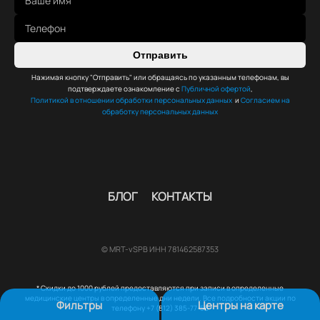
Отправить
Нажимая кнопку "Отправить" или обращаясь по указанным телефонам, вы
подтверждаете ознакомление с
Публичной офертой
,
Политикой в отношении обработки персональных данных
и
Согласием на
обработку персональных данных
БЛОГ
КОНТАКТЫ
© MRT-vSPB ИНН 781462587353
* Скидки до 1000 рублей предоставляются при записи в определенные
медицинские центры в определенные дни недели. Все подробности акции по
Фильтры
Центры на карте
телефону +7 (812) 385-77-56