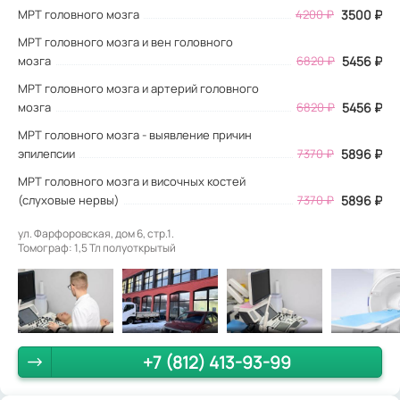
МРТ головного мозга
4200
₽
3500
₽
МРТ головного мозга и вен головного
мозга
6820 ₽
5456 ₽
МРТ головного мозга и артерий головного
мозга
6820 ₽
5456 ₽
МРТ головного мозга - выявление причин
эпилепсии
7370 ₽
5896 ₽
МРТ головного мозга и височных костей
(слуховые нервы)
7370 ₽
5896 ₽
ул. Фарфоровская, дом 6, стр.1.
Томограф: 1,5 Тл полуоткрытый
+7 (812) 413-93-99