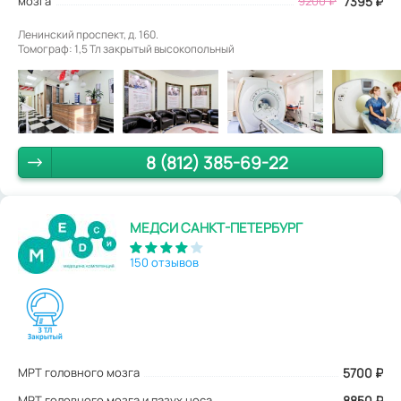
мозга
9200 ₽
7395 ₽
Ленинский проспект, д. 160.
Томограф: 1,5 Тл закрытый высокопольный
8 (812) 385-69-22
МЕДСИ САНКТ-ПЕТЕРБУРГ
150 отзывов
МРТ головного мозга
5700
₽
МРТ головного мозга и пазух носа
8850 ₽