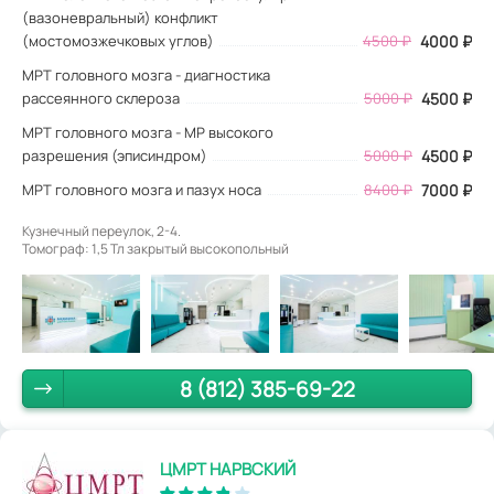
(вазоневральный) конфликт
(мостомозжечковых углов)
4500 ₽
4000 ₽
МРТ головного мозга - диагностика
рассеянного склероза
5000 ₽
4500 ₽
МРТ головного мозга - МР высокого
разрешения (эписиндром)
5000 ₽
4500 ₽
МРТ головного мозга и пазух носа
8400 ₽
7000 ₽
Кузнечный переулок, 2-4.
Томограф: 1,5 Тл закрытый высокопольный
8 (812) 385-69-22
ЦМРТ НАРВСКИЙ