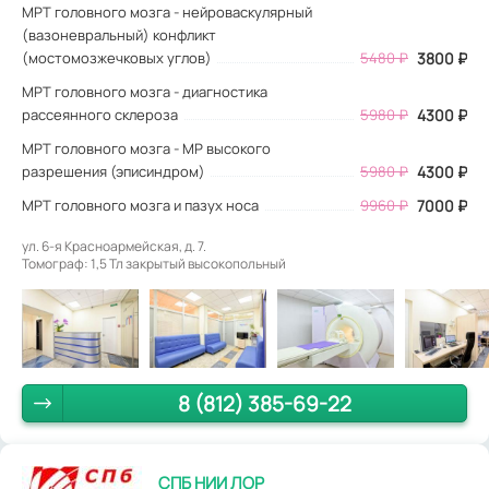
МРТ головного мозга - нейроваскулярный
(вазоневральный) конфликт
(мостомозжечковых углов)
5480 ₽
3800 ₽
МРТ головного мозга - диагностика
рассеянного склероза
5980 ₽
4300 ₽
МРТ головного мозга - МР высокого
разрешения (эписиндром)
5980 ₽
4300 ₽
МРТ головного мозга и пазух носа
9960 ₽
7000 ₽
ул. 6-я Красноармейская, д. 7.
Томограф: 1,5 Тл закрытый высокопольный
8 (812) 385-69-22
СПБ НИИ ЛОР