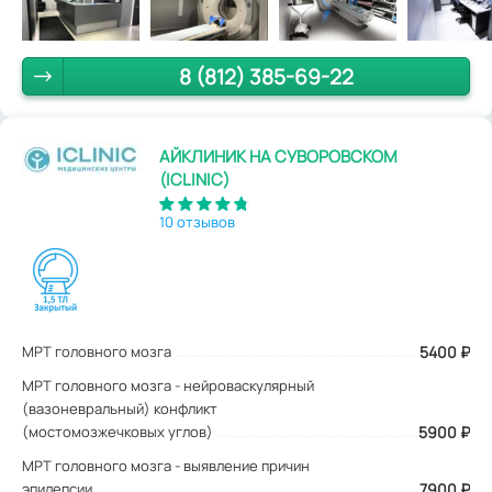
8 (812) 385-69-22
АЙКЛИНИК НА СУВОРОВСКОМ
(ICLINIC)
10 отзывов
МРТ головного мозга
5400
₽
МРТ головного мозга - нейроваскулярный
(вазоневральный) конфликт
(мостомозжечковых углов)
5900 ₽
МРТ головного мозга - выявление причин
эпилепсии
7900 ₽