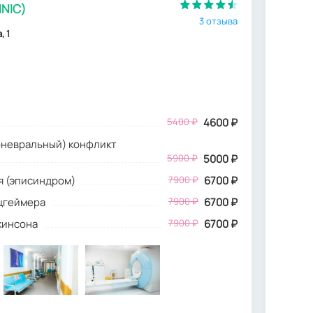
INIC)
3 отзыва
, 1
5400
₽
4600
₽
оневральный) конфликт
5900 ₽
5000 ₽
я (эписиндром)
7900 ₽
6700 ₽
ьцгеймера
7900 ₽
6700 ₽
кинсона
7900 ₽
6700 ₽