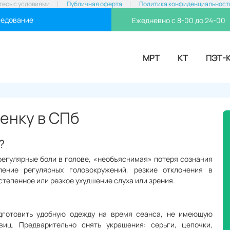
тесь с условиями
Публичная оферта
Политика конфиденциальност
ледование
Ежедневно с 8-00 до 24-00
МРТ
КТ
ПЭТ-
енку в СПб
?
егулярные боли в голове, «необъяснимая» потеря сознания
ление регулярных головокружений, резкие отклонения в
степенное или резкое ухудшение слуха или зрения.
одготовить удобную одежду на время сеанса, не имеющую
виц. Предварительно снять украшения: серьги, цепочки,