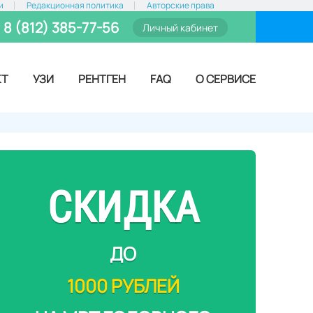
и
Редакционная политика
Авторские права
8 (812) 385-77-56
Личный кабинет
КТ
УЗИ
РЕНТГЕН
FAQ
О СЕРВИСЕ
СКИДКА
ДО
1000 РУБЛЕЙ