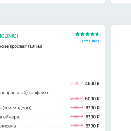
ICLINIC)
10 отзывов
ский проспект (1.01 км)
5400
₽
4600
₽
оневральный) конфликт
5900 ₽
5000 ₽
я (эписиндром)
7900 ₽
6700 ₽
ьцгеймера
7900 ₽
6700 ₽
кинсона
7900 ₽
6700 ₽