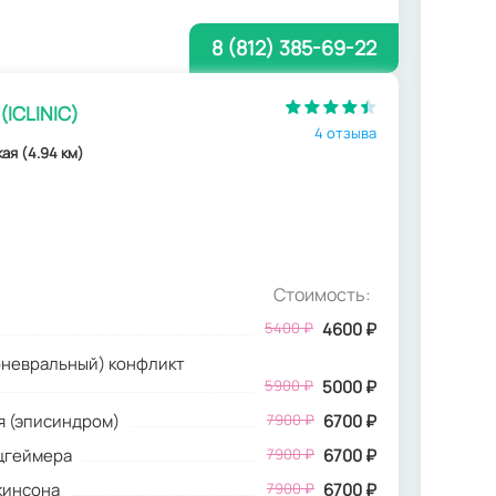
8 (812) 385-69-22
(ICLINIC)
4 отзыва
ая (4.94 км)
Стоимость:
5400
₽
4600
₽
оневральный) конфликт
5900 ₽
5000 ₽
я (эписиндром)
7900 ₽
6700 ₽
ьцгеймера
7900 ₽
6700 ₽
кинсона
7900 ₽
6700 ₽