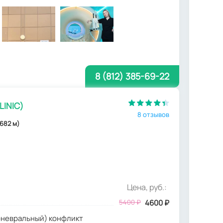
8 (812) 385-69-22
LINIC)
8 отзывов
682 м)
Цена, руб.:
5400
₽
4600
₽
оневральный) конфликт