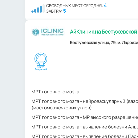
4
СВОБОДНЫХ МЕСТ СЕГОДНЯ:
5
ЗАВТРА:
АйКлиник на Бестужевской 
Бестужевская улица, 79, м. Ладожск
МРТ головного мозга
МРТ головного мозга - нейроваскулярный (ваз
(мостомозжечковых углов)
МРТ головного мозга - МР высокого разрешени
МРТ головного мозга - выявление болезни Ал
МРТ головного мозга - выявление болезни Пар