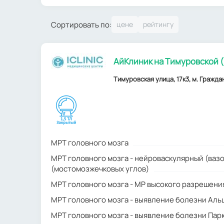
Сортировать по:
АйКлиник на Тимуровской (
Тимуровская улица, 17к3, м. Граждан
МРТ головного мозга
МРТ головного мозга - нейроваскулярный (ваз
(мостомозжечковых углов)
МРТ головного мозга - МР высокого разрешени
МРТ головного мозга - выявление болезни Ал
МРТ головного мозга - выявление болезни Пар