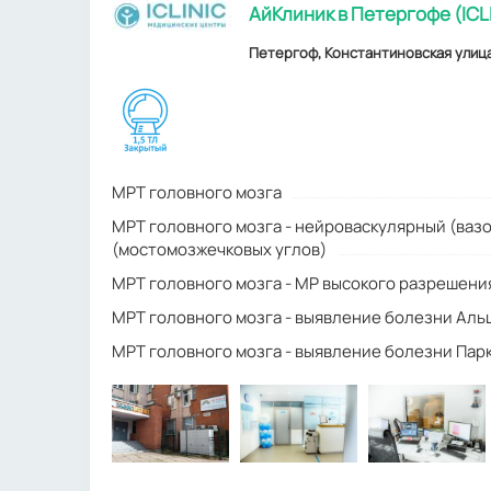
АйКлиник в Петергофе (ICL
Петергоф, Константиновская улица
МРТ головного мозга
МРТ головного мозга - нейроваскулярный (ваз
(мостомозжечковых углов)
МРТ головного мозга - МР высокого разрешени
МРТ головного мозга - выявление болезни Ал
МРТ головного мозга - выявление болезни Пар