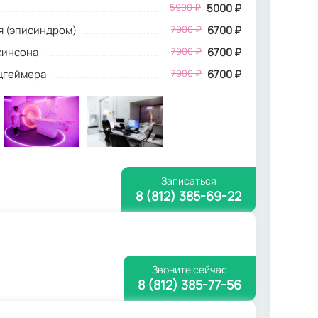
5900 ₽
5000 ₽
я (эписиндром)
7900 ₽
6700 ₽
кинсона
7900 ₽
6700 ₽
ьцгеймера
7900 ₽
6700 ₽
Записаться
8 (812) 385-69-22
Звоните сейчас
8 (812) 385-77-56