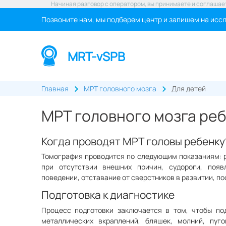
Начиная разговор с оператором, вы принимаете и соглашае
Позвоните нам, мы подберем центр и запишем на исс
MRT-vSPB
Главная
МРТ головного мозга
Для детей
МРТ головного мозга реб
Когда проводят МРТ головы ребенку
Томография проводится по следующим показаниям: р
при отсутствии внешних причин, судороги, появ
поведении, отставание от сверстников в развитии, по
Подготовка к диагностике
Процесс подготовки заключается в том, чтобы п
металлических вкраплений, бляшек, молний, пуго