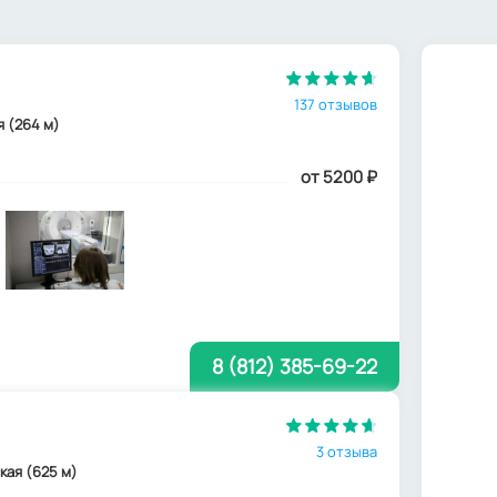
137 отзывов
я (264 м)
от 5200
₽
8 (812) 385-69-22
3 отзыва
ская (625 м)