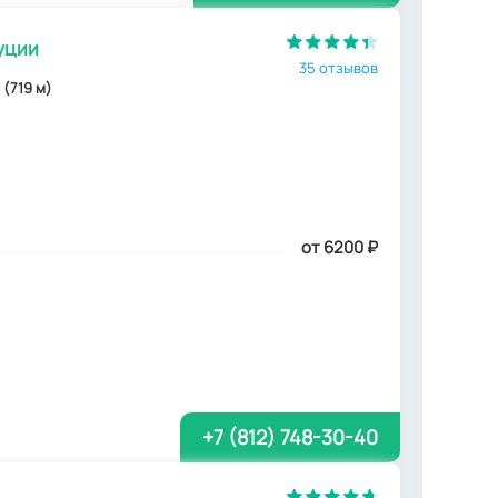
уции
35 отзывов
 (719 м)
от 6200
₽
+7 (812) 748-30-40