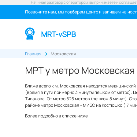
Начиная разговор с оператором, вы принимаете и соглашае
Позвоните нам, мы подберем центр и запишем на исс
MRT-vSPB
Главная
Московская
МРТ у метро Московская
Ближе всего к м. Московская находится медицинский 
(время в пути примерно 3 минуты пешком от метро). Ц
Типанова. От метро 625 метров (пешком 8 минут). Сто
районе метро Московская - МИБС на Костюшко (17 мину
Более подробно в списке ниже