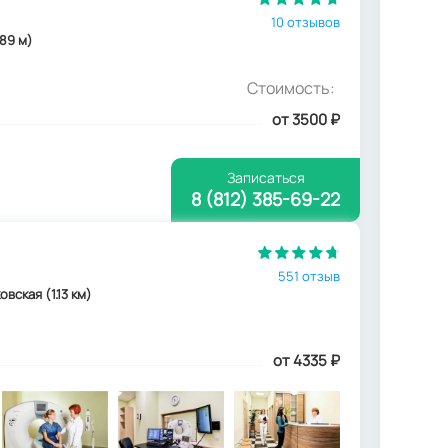
10 отзывов
989 м)
Стоимость:
от 3500
₽
Записаться
8 (812) 385-69-22
551 отзыв
вская (1.13 км)
от 4335
₽