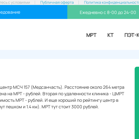
тесь с условиями
Публичная оферта
Политика конфиденциальност
ледование
Ежедневно с 8-00 до 24-00
МРТ
КТ
ПЭТ-
центр МСЧ 157 (Медсанчасть). Расстояние около 264 метра
ена на МРТ - рублей. Вторая по удаленности клиника - ЦМРТ
имость МРТ - рублей. И еще хороший по рейтингу центр в
т пешком и 1.4 км). МРТ тут стоит 3000 рублей.