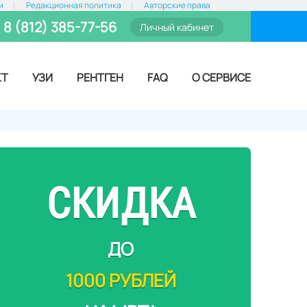
и
Редакционная политика
Авторские права
8 (812) 385-77-56
Личный кабинет
КТ
УЗИ
РЕНТГЕН
FAQ
О СЕРВИСЕ
СКИДКА
ДО
1000 РУБЛЕЙ