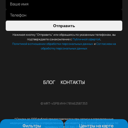
Отправить
Нажимая кнопку "Отправить" или обращаясь по указанным телефонам, вы
подтверждаете ознакомление с
Публичной офертой
,
Политикой в отношении обработки персональных данных
и
Согласием на
обработку персональных данных
БЛОГ
КОНТАКТЫ
© MRT-vSPB ИНН 781462587353
* Скидки до 1000 рублей предоставляются при записи в определенные
медицинские центры в определенные дни недели. Все подробности акции по
Фильтры
Центры на карте
телефону +7 (812) 385-77-56