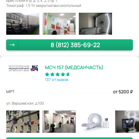
Брестский б-р, д. 3, к. 2, стр. 1.
Томограф: 1,5 Тл закрытый высокопольный
8 (812) 385-69-22
МСЧ 157 (МЕДСАНЧАСТЬ)
137 отзывов
МРТ
от 5200
₽
ул. Варшавская, д.100.