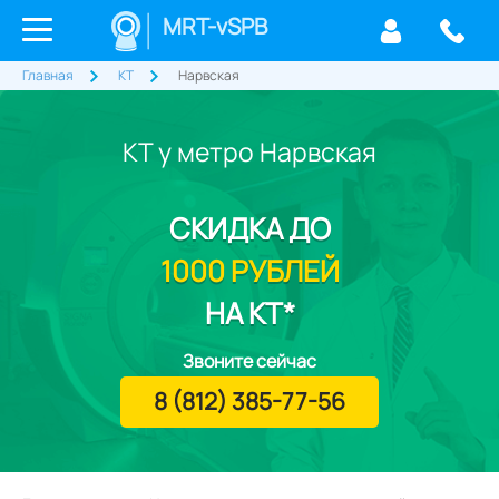
MRT-vSPB
Главная
КТ
Нарвская
КТ у метро Нарвская
СКИДКА
ДО
1000 РУБЛЕЙ
НА КТ*
Звоните сейчас
8 (812) 385-77-56