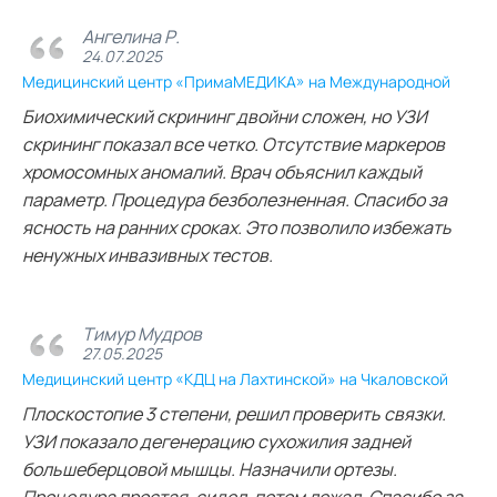
Ангелина Р.
24.07.2025
Медицинский центр «ПримаМЕДИКА» на Международной
Биохимический скрининг двойни сложен, но УЗИ
скрининг показал все четко. Отсутствие маркеров
хромосомных аномалий. Врач объяснил каждый
параметр. Процедура безболезненная. Спасибо за
ясность на ранних сроках. Это позволило избежать
ненужных инвазивных тестов.
Тимур Мудров
27.05.2025
Медицинский центр «КДЦ на Лахтинской» на Чкаловской
Плоскостопие 3 степени, решил проверить связки.
УЗИ показало дегенерацию сухожилия задней
большеберцовой мышцы. Назначили ортезы.
Процедура простая, сидел, потом лежал. Спасибо за