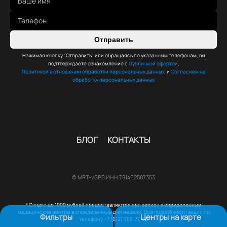
Отправить
Нажимая кнопку "Отправить" или обращаясь по указанным телефонам, вы
подтверждаете ознакомление с
Публичной офертой
,
Политикой в отношении обработки персональных данных
и
Согласием на
обработку персональных данных
БЛОГ
КОНТАКТЫ
© MRT-vSPB ИНН 781462587353
* Скидки до 1000 рублей предоставляются при записи в определенные
медицинские центры в определенные дни недели. Все подробности акции по
Фильтры
Центры на карте
телефону +7 (812) 385-77-56