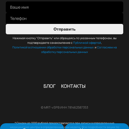
Отправить
Нажимая кнопку "Отправить" или обращаясь по указанным телефонам, вы
подтверждаете ознакомление с
Публичной офертой
,
Политикой в отношении обработки персональных данных
и
Согласием на
обработку персональных данных
БЛОГ
КОНТАКТЫ
© MRT-vSPB ИНН 781462587353
* Скидки до 1000 рублей предоставляются при записи в определенные
медицинские центры в определенные дни недели. Все подробности акции по