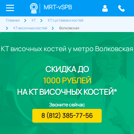
MRT-vSPB
Главная
КТ
КТ суставов и костей
КТ височных костей
Волковская
КТ височных костей у метро Волковская
СКИДКА
ДО
1000 РУБЛЕЙ
НА КТ ВИСОЧНЫХ КОСТЕЙ*
Звоните сейчас
8 (812) 385-77-56