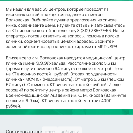
Мы нашли для вас 35 центров, которые проводят КТ
височных костей и находятся недалеко от метро
Волковская. Выбирайте лучшие предложения из списка
ниже, сравнивайте цены, изучайте отзывы и записывайтесь
на КТ височных костей по телефону 8 (812) 385-77-56. Наши
операторы готовы ответить на вопросы, помочь в поиске
клиники, сориентировать в ценах и адресах. Звоните и
записывайтесь исследование со скидками от MRT-vSPB.
Ближе всего к м. Волковская находится медицинский центр
Клиника имени Э.Э.Эйхвальда. Расстояние около 5.3 км
(время в пути примерно 64 минуты пешком от метро). Цена
на КТ височных костей - рублей. Вторая по удаленности
клиника - МСЧ 157 (Медсанчасть). От метро 5.6 км (пешком
67 минут). Стоимость КТ височных костей - рублей. И еще
хороший по рейтингу центр в районе метро Волковская -
Военно-Медицинская Академия им. С. М. Кирова (83 минуты
пешком и 6.9 км). КТ височных костей тут стоит 4000
рублей.
Сортировать по: