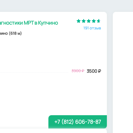
гностики МРТ в Купчино
191 отзыв
пчино (618 м)
3900
₽
3500
₽
+7 (812) 606-78-87