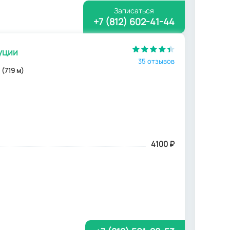
Записаться
+7 (812) 602-41-44
уции
35 отзывов
 (719 м)
4100
₽