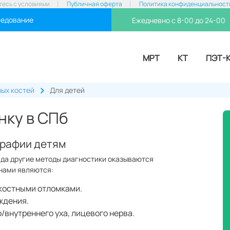
тесь с условиями
Публичная оферта
Политика конфиденциальност
ледование
Ежедневно с 8-00 до 24-00
МРТ
КТ
ПЭТ-
ных костей
Для детей
нку в СПб
графии детям
гда другие методы диагностики оказываются
нами являются:
 костными отломками.
ждения.
/внутреннего уха, лицевого нерва.