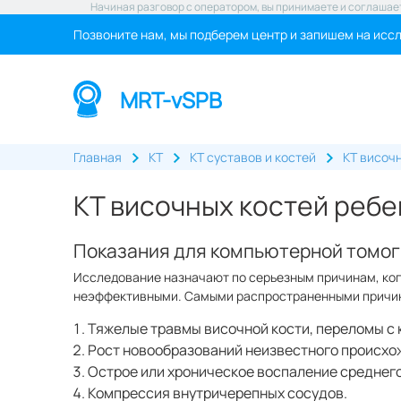
Начиная разговор с оператором, вы принимаете и соглашае
Позвоните нам, мы подберем центр и запишем на исс
MRT-vSPB
Главная
КТ
КТ суставов и костей
КТ височ
КТ височных костей ребе
Показания для компьютерной томо
Исследование назначают по серьезным причинам, ко
неэффективными. Самыми распространенными причи
Тяжелые травмы височной кости, переломы с
Рост новообразований неизвестного происхо
Острое или хроническое воспаление среднего
Компрессия внутричерепных сосудов.