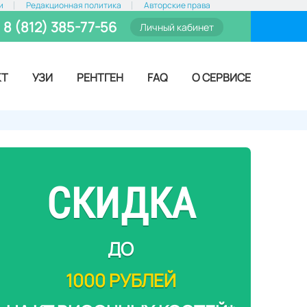
и
Редакционная политика
Авторские права
8 (812) 385-77-56
Личный кабинет
КТ
УЗИ
РЕНТГЕН
FAQ
О СЕРВИСЕ
СКИДКА
ДО
1000 РУБЛЕЙ