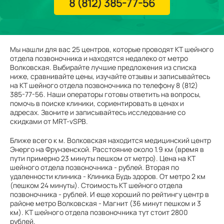
8 (812) 385-77-56
Мы нашли для вас 25 центров, которые проводят КТ шейного
отдела позвоночника и находятся недалеко от метро
Волковская. Выбирайте лучшие предложения из списка
ниже, сравнивайте цены, изучайте отзывы и записывайтесь
на КТ шейного отдела позвоночника по телефону 8 (812)
385-77-56. Наши операторы готовы ответить на вопросы,
помочь в поиске клиники, сориентировать в ценах и
адресах. Звоните и записывайтесь исследование со
скидками от MRT-vSPB.
Ближе всего к м. Волковская находится медицинский центр
Энерго на Фрунзенской. Расстояние около 1.9 км (время в
пути примерно 23 минуты пешком от метро). Цена на КТ
шейного отдела позвоночника - рублей. Вторая по
удаленности клиника - Клиника Будь здоров. От метро 2 км
(пешком 24 минуты). Стоимость КТ шейного отдела
позвоночника - рублей. И еще хороший по рейтингу центр в
районе метро Волковская - Магнит (36 минут пешком и 3
км). КТ шейного отдела позвоночника тут стоит 2800
рублей.