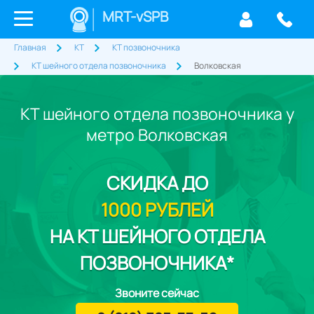
MRT-vSPB
Главная
КТ
КТ позвоночника
КТ шейного отдела позвоночника
Волковская
КТ шейного отдела позвоночника у
метро Волковская
СКИДКА
ДО
1000 РУБЛЕЙ
НА КТ ШЕЙНОГО ОТДЕЛА
ПОЗВОНОЧНИКА*
Звоните сейчас