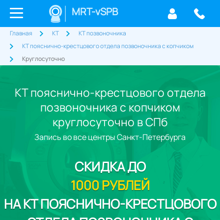
MRT-vSPB
Главная
КТ
КТ позвоночника
КТ пояснично-крестцового отдела позвоночника с копчиком
Круглосуточно
КТ пояснично-крестцового отдела
позвоночника с копчиком
круглосуточно в СПб
Запись во все центры Санкт-Петербурга
СКИДКА
ДО
1000 РУБЛЕЙ
НА КТ ПОЯСНИЧНО-КРЕСТЦОВОГО