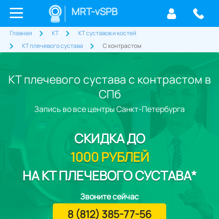
MRT-vSPB
Главная
КТ
КТ суставов и костей
КТ плечевого сустава
С контрастом
КТ плечевого сустава с контрастом в
СПб
Запись во все центры Санкт-Петербурга
СКИДКА
ДО
1000 РУБЛЕЙ
НА КТ ПЛЕЧЕВОГО СУСТАВА*
Звоните сейчас
8 (812) 385-77-56