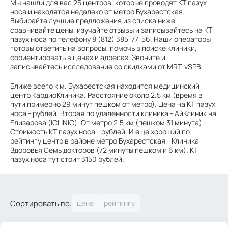
Мы нашли для вас 25 центров, которые проводят КТ пазух
носа и находятся недалеко от метро Бухарестская.
Выбирайте лучшие предложения из списка ниже,
сравнивайте цены, изучайте отзывы и записывайтесь на КТ
пазух носа по телефону 8 (812) 385-77-56. Наши операторы
готовы ответить на вопросы, помочь в поиске клиники,
сориентировать в ценах и адресах. Звоните и
записывайтесь исследование со скидками от MRT-vSPB.
Ближе всего к м. Бухарестская находится медицинский
центр КардиоКлиника. Расстояние около 2.5 км (время в
пути примерно 29 минут пешком от метро). Цена на КТ пазух
носа - рублей. Вторая по удаленности клиника - АйКлиник на
Елизарова (ICLINIC). От метро 2.5 км (пешком 31 минута).
Стоимость КТ пазух носа - рублей. И еще хороший по
рейтингу центр в районе метро Бухарестская - Клиника
Здоровья Семь докторов (72 минуты пешком и 6 км). КТ
пазух носа тут стоит 3150 рублей.
Сортировать по: