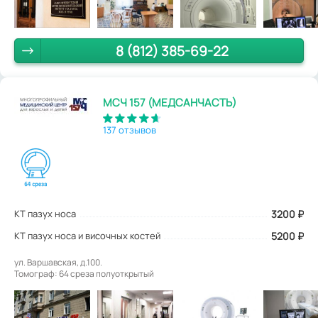
8 (812) 385-69-22
МСЧ 157 (МЕДСАНЧАСТЬ)
137 отзывов
КТ пазух носа
3200
₽
КТ пазух носа и височных костей
5200 ₽
ул. Варшавская, д.100.
Томограф: 64 среза полуоткрытый