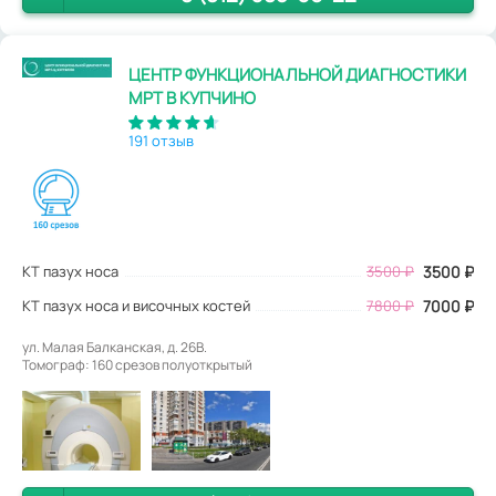
ЦЕНТР ФУНКЦИОНАЛЬНОЙ ДИАГНОСТИКИ
МРТ В КУПЧИНО
191 отзыв
КТ пазух носа
3500
₽
3500
₽
КТ пазух носа и височных костей
7800 ₽
7000 ₽
ул. Малая Балканская, д. 26В.
Томограф: 160 срезов полуоткрытый