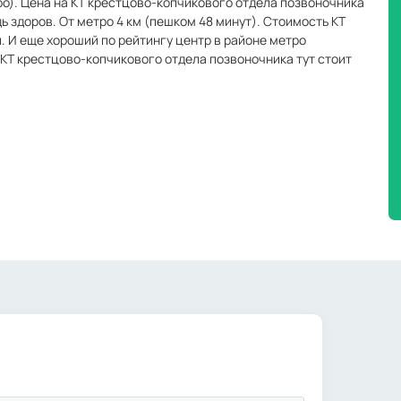
тро). Цена на КТ крестцово-копчикового отдела позвоночника
дь здоров. От метро 4 км (пешком 48 минут). Стоимость КТ
. И еще хороший по рейтингу центр в районе метро
 КТ крестцово-копчикового отдела позвоночника тут стоит