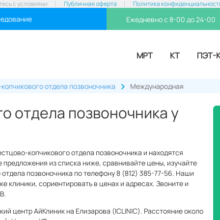
тесь с условиями
Публичная оферта
Политика конфиденциальност
ледование
Ежедневно с 8-00 до 24-00
МРТ
КТ
ПЭТ-
-копчикового отдела позвоночника
Международная
о отдела позвоночника у
рестцово-копчикового отдела позвоночника и находятся
 предложения из списка ниже, сравнивайте цены, изучайте
 отдела позвоночника по телефону 8 (812) 385-77-56. Наши
ке клиники, сориентировать в ценах и адресах. Звоните и
B.
ий центр АйКлиник на Елизарова (ICLINIC). Расстояние около