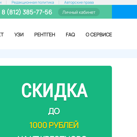
и
Редакционная политика
Авторские права
8 (812) 385-77-56
Личный кабинет
КТ
УЗИ
РЕНТГЕН
FAQ
О СЕРВИСЕ
СКИДКА
ДО
1000 РУБЛЕЙ