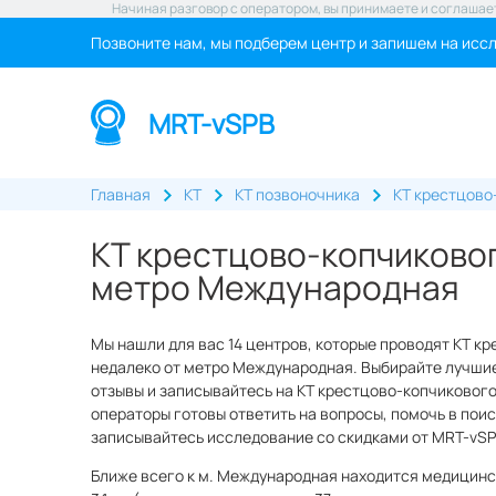
Начиная разговор с оператором, вы принимаете и соглашае
Позвоните нам, мы подберем центр и запишем на исс
MRT-vSPB
Главная
КТ
КТ позвоночника
КТ крестцово
КТ крестцово-копчиковог
метро Международная
Мы нашли для вас 14 центров, которые проводят КТ к
недалеко от метро Международная. Выбирайте лучшие
отзывы и записывайтесь на КТ крестцово-копчикового
операторы готовы ответить на вопросы, помочь в поис
записывайтесь исследование со скидками от MRT-vSP
Ближе всего к м. Международная находится медицинск