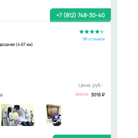
+7 (812) 748-30-40
98 отзывов
ародная (4.67 км)
Цена, руб.:
а
3550
₽
3018
₽