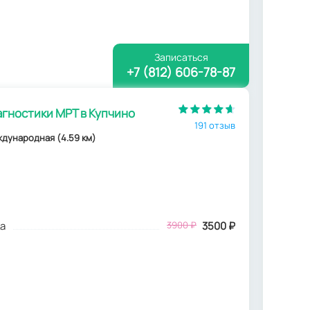
Записаться
+7 (812) 606-78-87
гностики МРТ в Купчино
191 отзыв
еждународная (4.59 км)
а
3900
₽
3500
₽