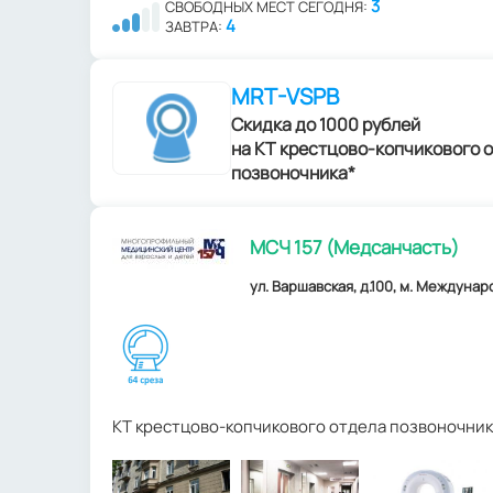
3
СВОБОДНЫХ МЕСТ СЕГОДНЯ:
4
ЗАВТРА:
MRT-VSPB
Скидка до 1000 рублей
на КТ крестцово-копчикового 
позвоночника*
МСЧ 157 (Медсанчасть)
ул. Варшавская, д.100, м. Междунар
КТ крестцово-копчикового отдела позвоночник