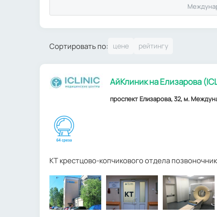
Междуна
Сортировать по:
АйКлиник на Елизарова (ICL
проспект Елизарова, 32, м. Междун
КТ крестцово-копчикового отдела позвоночник