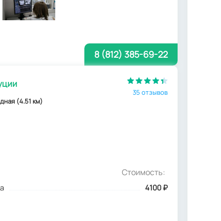
8 (812) 385-69-22
уции
35 отзывов
дная (4.51 км)
Стоимость:
а
4100
₽