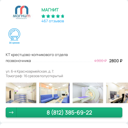
МАГНИТ
467 отзывов
КТ крестцово-копчикового отдела
позвоночника
4900
₽
2800
₽
ул. 6-я Красноармейская, д. 7.
Томограф: 16 срезов полуоткрытый
8 (812) 385-69-22