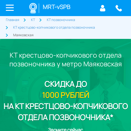
MRT-vSPB
Главная
КТ
КТ позвоночника
КТ крестцово-копчикового отдела позвоночника
Маяковская
КТ крестцово-копчикового отдела
позвоночника у метро Маяковская
СКИДКА
ДО
1000 РУБЛЕЙ
НА КТ КРЕСТЦОВО-КОПЧИКОВОГО
ОТДЕЛА ПОЗВОНОЧНИКА*
Звоните сейчас