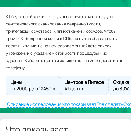
КТ бедренной кости — это диагностическая процедура
рентгеновского сканирования бедренной кости,
прилегающих суставов, мягких тканей и сосудов. Чтобы
пройти КТ бедренной кости в СПб, не нужно обзванивать
десятки клиник: на нашем сервисе вы найдёте список
учреждений с указанием стоимости процедуры и их
адресов. Выберите центр и запишитесь на исследование по
телефону.
Цены
Центров в Питере
Скидка
от
2000
ք до
12450
ք
41 центр
до 30%
Описание исследования
Что показывает
Где сделать
Ско
Что показывает