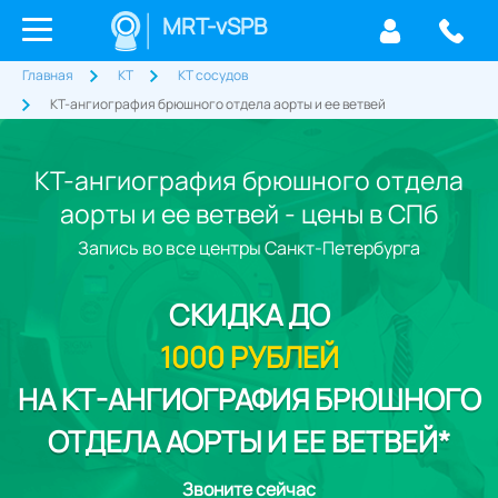
MRT-vSPB
Главная
КТ
КТ сосудов
КТ-ангиография брюшного отдела аорты и ее ветвей
КТ-ангиография брюшного отдела
аорты и ее ветвей - цены в СПб
Запись во все центры Санкт-Петербурга
СКИДКА
ДО
1000 РУБЛЕЙ
НА КТ-АНГИОГРАФИЯ БРЮШНОГО
ОТДЕЛА АОРТЫ И ЕЕ ВЕТВЕЙ*
Звоните сейчас