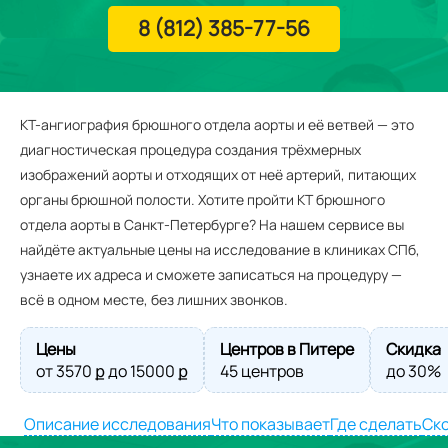
8 (812) 385-77-56
КТ-ангиография брюшного отдела аорты и её ветвей — это
диагностическая процедура создания трёхмерных
изображений аорты и отходящих от неё артерий, питающих
органы брюшной полости. Хотите пройти КТ брюшного
отдела аорты в Санкт‑Петербурге? На нашем сервисе вы
найдёте актуальные цены на исследование в клиниках СПб,
узнаете их адреса и сможете записаться на процедуру —
всё в одном месте, без лишних звонков.
Цены
Центров в Питере
Скидка
от
3570
ք до
15000
ք
45 центров
до 30%
Описание исследования
Что показывает
Где сделать
Ско