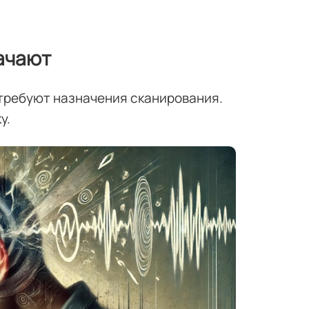
ачают
требуют назначения сканирования.
у.