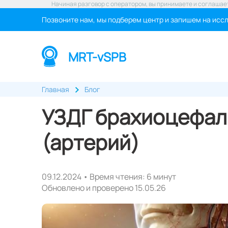
Начиная разговор с оператором, вы принимаете и соглашае
Позвоните нам, мы подберем центр и запишем на исс
MRT-vSPB
Главная
Блог
УЗДГ брахиоцефал
(артерий)
09.12.2024 • Время чтения: 6 минут
Обновлено и проверено 15.05.26