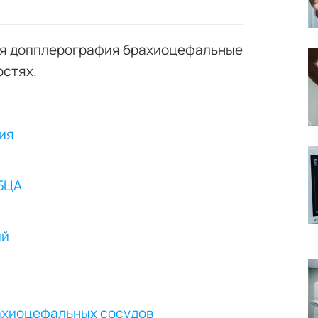
вая допплерография брахиоцефальные
остях.
ния
 БЦА
ий
рахиоцефальных сосудов