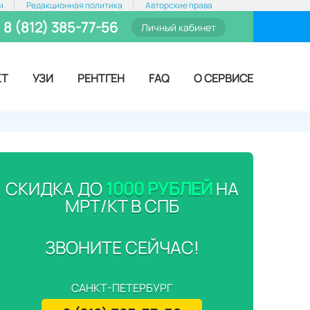
и
Редакционная политика
Авторские права
8 (812) 385-77-56
Личный кабинет
КТ
УЗИ
РЕНТГЕН
FAQ
О СЕРВИСЕ
СКИДКА ДО
1000 РУБЛЕЙ
НА
МРТ/КТ В СПБ
ЗВОНИТЕ СЕЙЧАС!
САНКТ-ПЕТЕРБУРГ