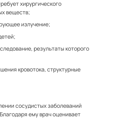
требует хирургического
ых веществ;
ирующее излучение;
детей;
сследование, результаты которого
шения кровотока, структурные
лении сосудистых заболеваний
 Благодаря ему врач оценивает