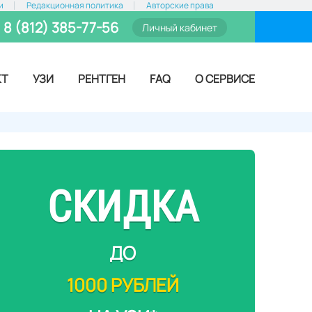
и
Редакционная политика
Авторские права
8 (812) 385-77-56
Личный кабинет
КТ
УЗИ
РЕНТГЕН
FAQ
О СЕРВИСЕ
СКИДКА
ДО
1000 РУБЛЕЙ