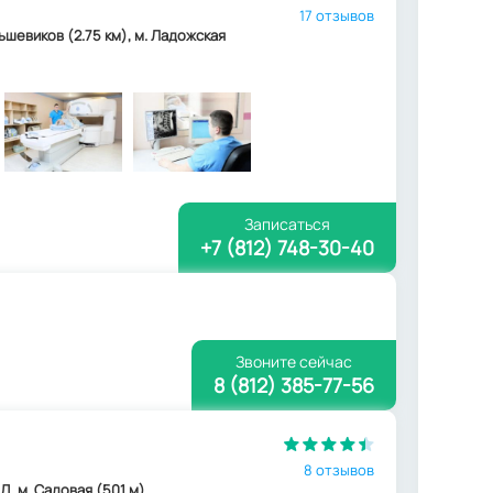
17 отзывов
ольшевиков (2.75 км), м. Ладожская
Записаться
+7 (812) 748-30-40
Звоните сейчас
8 (812) 385-77-56
8 отзывов
Д, м. Садовая (501 м)