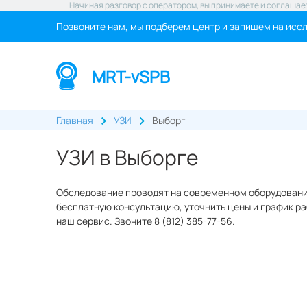
Начиная разговор с оператором, вы принимаете и соглашае
Позвоните нам, мы подберем центр и запишем на исс
MRT-vSPB
Главная
УЗИ
Выборг
УЗИ в Выборге
Обследование проводят на современном оборудовании
бесплатную консультацию, уточнить цены и график ра
наш сервис. Звоните 8 (812) 385-77-56.