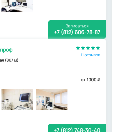
Записаться
+7 (812) 606-78-87
опроф
11 отзывов
ая (867 м)
от 1000
₽
+7 (812) 748-30-40