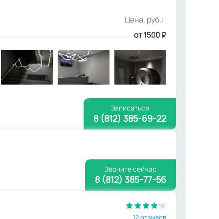
Цена, руб.:
от 1500
₽
Записаться
8 (812) 385-69-22
Звоните сейчас
8 (812) 385-77-56
12 отзывов