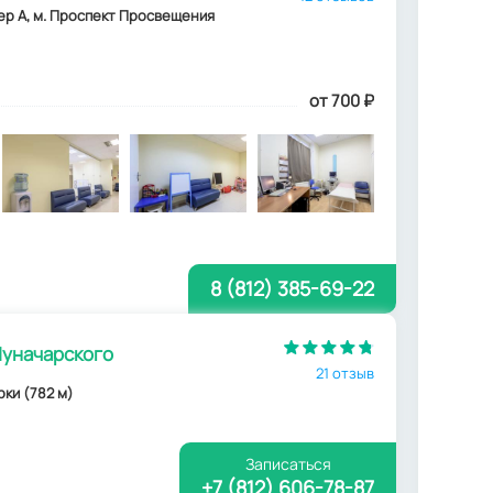
итер А, м. Проспект Просвещения
от 700
₽
8 (812) 385-69-22
Луначарского
21 отзыв
ерки (782 м)
Записаться
+7 (812) 606-78-87