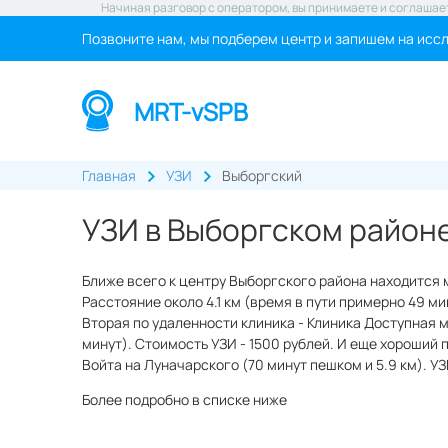
Начиная разговор с оператором, вы принимаете и соглашае
Позвоните нам, мы подберем центр и запишем на исс
MRT-vSPB
Главная
УЗИ
Выборгский
УЗИ в Выборгском район
Ближе всего к центру Выборгского района находится
Расстояние около 4.1 км (время в пути примерно 49 ми
Вторая по удаленности клиника - Клиника Доступная м
минут). Стоимость УЗИ - 1500 рублей. И еще хороший 
Войта на Луначарского (70 минут пешком и 5.9 км). УЗ
Более подробно в списке ниже