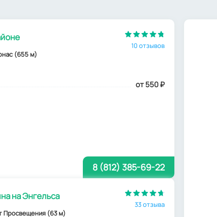
айоне
10 отзывов
арнас (655 м)
от 550
₽
8 (812) 385-69-22
на на Энгельса
33 отзыва
пект Просвещения (63 м)