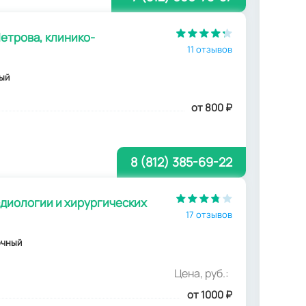
Петрова, клинико-
11 отзывов
ный
от 800
₽
8 (812) 385-69-22
адиологии и хирургических
17 отзывов
очный
Цена, руб.:
от 1000
₽