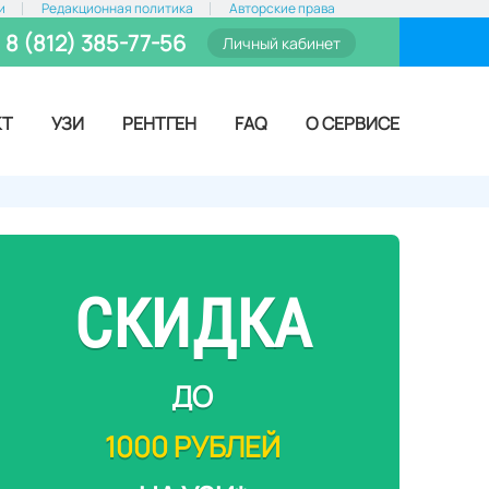
и
Редакционная политика
Авторские права
8 (812) 385-77-56
Личный кабинет
КТ
УЗИ
РЕНТГЕН
FAQ
О СЕРВИСЕ
СКИДКА
ДО
1000 РУБЛЕЙ