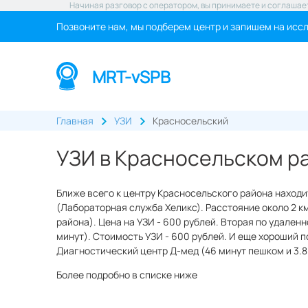
Начиная разговор с оператором, вы принимаете и соглашае
Позвоните нам, мы подберем центр и запишем на исс
MRT-vSPB
Главная
УЗИ
Красносельский
УЗИ в Красносельском р
Ближе всего к центру Красносельского района нахо
(Лабораторная служба Хеликс). Расстояние около 2 к
района). Цена на УЗИ - 600 рублей. Вторая по удален
минут). Стоимость УЗИ - 600 рублей. И еще хороший п
Диагностический центр Д-мед (46 минут пешком и 3.8 
Более подробно в списке ниже