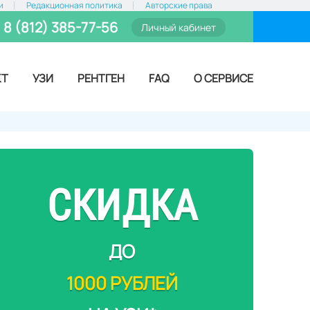
и
Редакционная политика
Авторские права
8 (812) 385-77-56
Личный кабинет
КТ
УЗИ
РЕНТГЕН
FAQ
О СЕРВИСЕ
СКИДКА
ДО
1000 РУБЛЕЙ