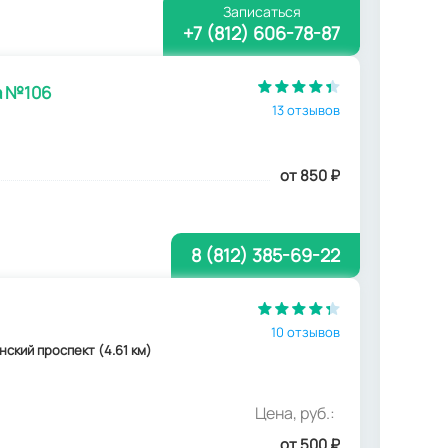
Записаться
+7 (812) 606-78-87
а №106
13 отзывов
от 850
₽
8 (812) 385-69-22
10 отзывов
нинский проспект (4.61 км)
Цена, руб.:
от 500
₽