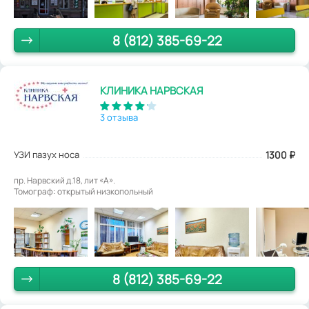
8 (812) 385-69-22
КЛИНИКА НАРВСКАЯ
3 отзыва
УЗИ пазух носа
1300
₽
пр. Нарвский д.18, лит «А».
Томограф: открытый низкопольный
8 (812) 385-69-22