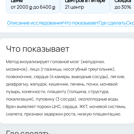
Цены
Центров в Питере
Скидка
от
2000
ք до
6400
ք
21 центр
до 30%
Описание исследования
Что показывает
Где сделать
Ско
Что показывает
Метод визуализирует головной мозг (желудочки,
мозжечок), лицо (глазницы, носогубный треугольник),
позвоночник, сердце (4 камеры, выводные сосуды), легкие,
диафрагму, желудок, кишечник, печень, почки, мочевой
пузырь, конечности, плаценту (толщина, структура,
локализация), пуповину (3 сосуда), околоплодные воды.
Врач выявляет пороки ЦНС, сердца, ЖКТ, мочевой системы,
скелета, признаки задержки роста, низкую плацентацию.
Где сделать