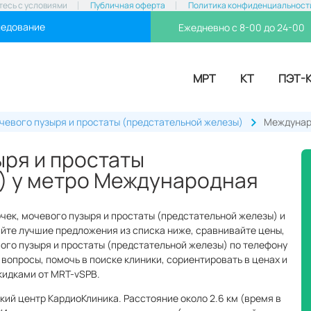
тесь с условиями
Публичная оферта
Политика конфиденциальност
ледование
Ежедневно с 8-00 до 24-00
МРТ
КТ
ПЭТ-
очевого пузыря и простаты (предстательной железы)
Междунар
ыря и простаты
) у метро Международная
очек, мочевого пузыря и простаты (предстательной железы) и
йте лучшие предложения из списка ниже, сравнивайте цены,
вого пузыря и простаты (предстательной железы) по телефону
 вопросы, помочь в поиске клиники, сориентировать в ценах и
кидками от MRT-vSPB.
ий центр КардиоКлиника. Расстояние около 2.6 км (время в