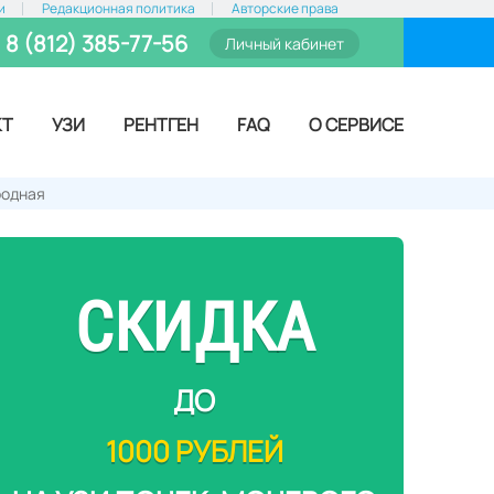
и
Редакционная политика
Авторские права
8 (812) 385-77-56
Личный кабинет
КТ
УЗИ
РЕНТГЕН
FAQ
О СЕРВИСЕ
одная
СКИДКА
ДО
1000 РУБЛЕЙ