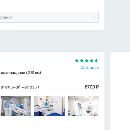
родная
23 отзыва
 Международная (2.61 км)
стательной железы)
6700
₽