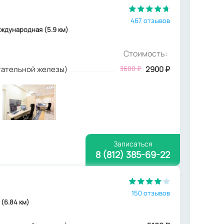
467 отзывов
Международная (5.9 км)
Стоимость:
стательной железы)
3600
₽
2900
₽
Записаться
8 (812) 385-69-22
150 отзывов
 (6.84 км)