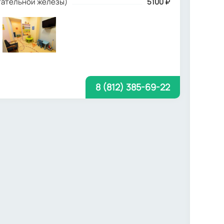
стательной железы)
5100
₽
8 (812) 385-69-22