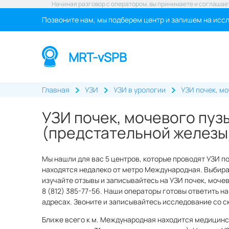
Начиная разговор с оператором, вы принимаете и соглашае
Позвоните нам, мы подберем центр и запишем на исс
MRT-vSPB
Главная
УЗИ
УЗИ в урологии
УЗИ почек, м
УЗИ почек, мочевого пуз
(предстательной железы
Мы нашли для вас 5 центров, которые проводят УЗИ п
находятся недалеко от метро Международная. Выбира
изучайте отзывы и записывайтесь на УЗИ почек, моче
8 (812) 385-77-56. Наши операторы готовы ответить на
адресах. Звоните и записывайтесь исследование со с
Ближе всего к м. Международная находится медицинск