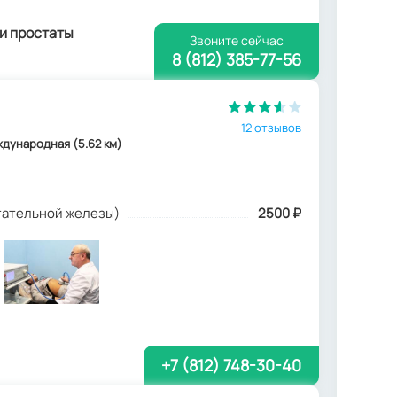
 и простаты
Звоните сейчас
8 (812) 385-77-56
12 отзывов
еждународная (5.62 км)
стательной железы)
2500
₽
+7 (812) 748-30-40