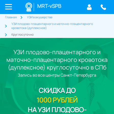
MRT-vSPB
Главная
УЗИ в акушерстве
УЗИ плодово-плацентарного и маточно-плацентарного
кровотока (дуплексное)
Круглосуточно
УЗИ плодово-плацентарного и
маточно-плацентарного кровотока
(дуплексное) круглосуточно в СПб
Запись во все центры Санкт-Петербурга
СКИДКА
ДО
1000 РУБЛЕЙ
НА УЗИ ПЛОДОВО-