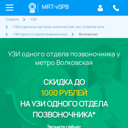
MRT-vSPB
Главная
УЗИ
УЗИ отдельных органов, конечностей, зон, отделов тела
УЗИ одного отдела позвоночника
Волковская
УЗИ одного отдела позвоночника у
метро Волковская
СКИДКА
ДО
1000 РУБЛЕЙ
НА УЗИ ОДНОГО ОТДЕЛА
ПОЗВОНОЧНИКА*
Звоните сейчас