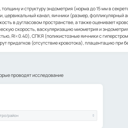
 толщину и структуру эндометрия (норма до 15 мм в секре
и, цервикальный канал, яичники (размер, фолликулярный а
ость в дугласовом пространстве, а также оценивает кров
ическую скорость, васкуляризацию миометрия и эндометри
стью, RI<0.40), СПКЯ (поликистозные яичники с гиперстр
екрут придатков (отсутствие кровотока), плацентацию при 
торые проводят исследование
тро/район