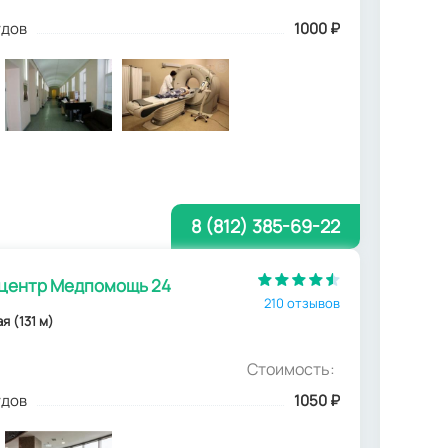
удов
1000
₽
8 (812) 385-69-22
 центр Медпомощь 24
210 отзывов
ая (131 м)
Стоимость:
удов
1050
₽