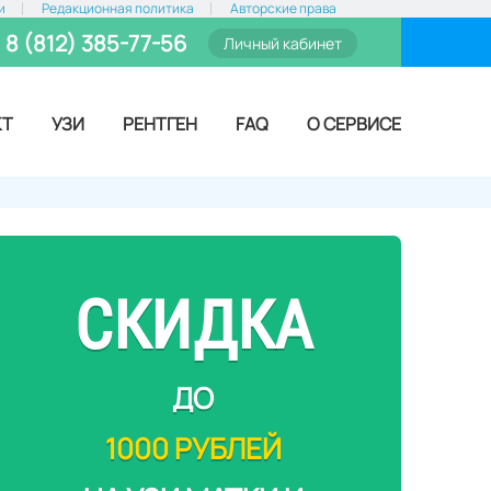
и
Редакционная политика
Авторские права
8 (812) 385-77-56
Личный кабинет
КТ
УЗИ
РЕНТГЕН
FAQ
О СЕРВИСЕ
СКИДКА
ДО
1000 РУБЛЕЙ