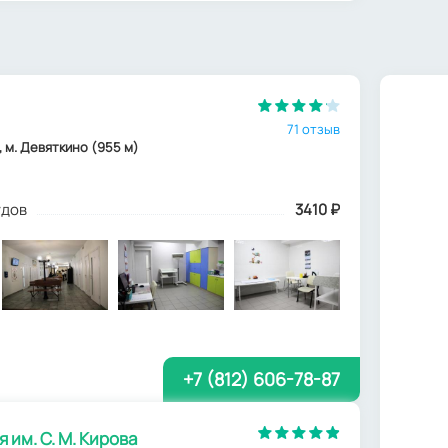
71 отзыв
8, м. Девяткино (955 м)
удов
3410
₽
+7 (812) 606-78-87
им. С. М. Кирова