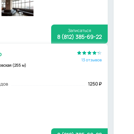
Записаться
8 (812) 385-69-22
Ф
13 отзывов
ровская (255 м)
удов
1250
₽