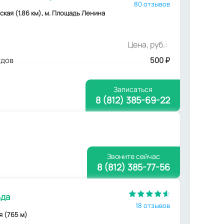
80 отзывов
вская (1.86 км), м. Площадь Ленина
Цена, руб.:
удов
500
₽
Записаться
8 (812) 385-69-22
Звоните сейчас
8 (812) 385-77-56
ьда
18 отзывов
я (765 м)