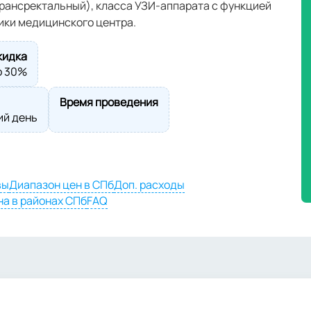
рансректальный), класса УЗИ-аппарата с функцией
ики медицинского центра.
кидка
о 30%
Время проведения
ий день
вы
Диапазон цен в СПб
Доп. расходы
на в районах СПб
FAQ