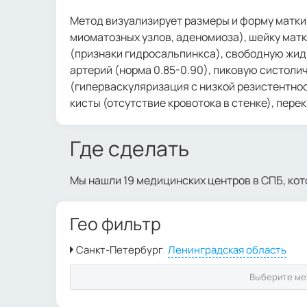
Метод визуализирует размеры и форму матки,
миоматозных узлов, аденомиоза), шейку матк
(признаки гидросальпинкса), свободную жидк
артерий (норма 0.85-0.90), пиковую систол
(гиперваскуляризация с низкой резистентно
кисты (отсутствие кровотока в стенке), пер
Где сделать
Мы нашли 19 медицинских центров в СПБ, ко
Гео фильтр
Выберите ме