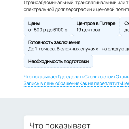
(трансабдоминальный, трансвагинальный или т
спектральной допплерографии и ценовой полит
Цены
Центров в Питере
С
от
500
ք до
6100
ք
19 центров
д
Готовность заключения
До 1-го часа. В сложных случаях - на следующ
Необходимость подготовки
Что показывает
Где сделать
Сколько стоит
Отзы
Запись в день обращения
Как не переплатить
Це
Что показывает