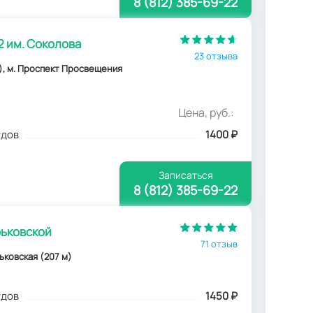
8 (812) 385-69-22
 им. Соколова
23 отзыва
км), м. Проспект Просвещения
Цена, руб.:
удов
1400
₽
Записаться
8 (812) 385-69-22
рьковской
71 отзыв
рьковская (207 м)
удов
1450
₽