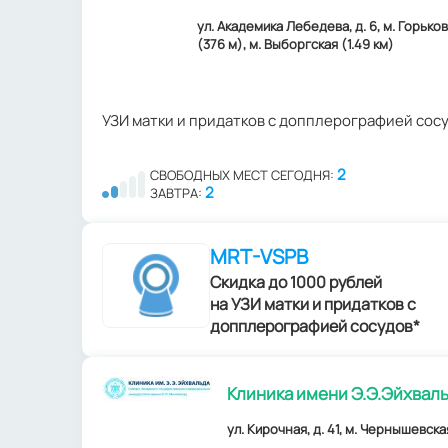
ул. Академика Лебедева, д. 6, м. Горько
(376 м), м. Выборгская (1.49 км)
УЗИ матки и придатков с допплерографией сос
2
СВОБОДНЫХ МЕСТ СЕГОДНЯ:
2
ЗАВТРА:
MRT-VSPB
Скидка до 1000 рублей
на УЗИ матки и придатков с
допплерографией сосудов*
Клиника имени Э.Э.Эйхвал
ул. Кирочная, д. 41, м. Чернышевска