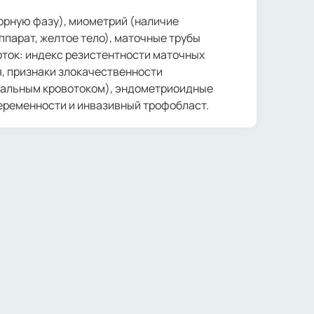
торную фазу), миометрий (наличие
ппарат, желтое тело), маточные трубы
оток: индекс резистентности маточных
я, признаки злокачественности
омальным кровотоком), эндометриоидные
беременности и инвазивный трофобласт.