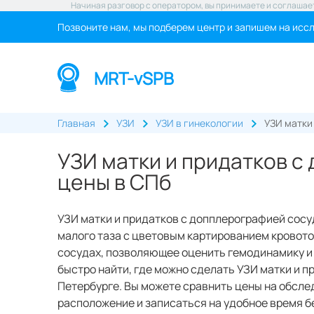
Начиная разговор с оператором, вы принимаете и соглашае
Позвоните нам, мы подберем центр и запишем на исс
MRT-vSPB
Главная
УЗИ
УЗИ в гинекологии
УЗИ матки
УЗИ матки и придатков с
цены в СПб
УЗИ матки и придатков с допплерографией сосу
малого таза с цветовым картированием кровото
сосудах, позволяющее оценить гемодинамику и
быстро найти, где можно сделать УЗИ матки и п
Петербурге. Вы можете сравнить цены на обслед
расположение и записаться на удобное время бе