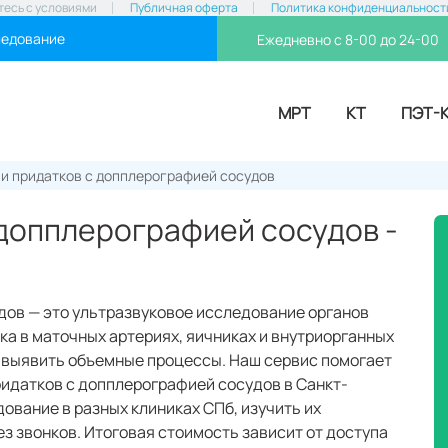
тесь с условиями
Публичная оферта
Политика конфиденциальност
ледование
Ежедневно с 8-00 до 24-00
МРТ
КТ
ПЭТ-
 и придатков с допплерографией сосудов
 допплерографией сосудов -
дов — это ультразвуковое исследование органов
ка в маточных артериях, яичниках и внутриорганных
 выявить объемные процессы. Наш сервис помогает
ридатков с допплерографией сосудов в Санкт-
ование в разных клиниках СПб, изучить их
з звонков. Итоговая стоимость зависит от доступа