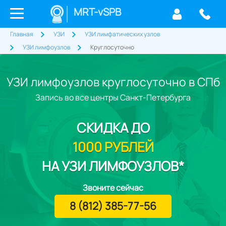
MRT-vSPB
Главная
УЗИ
УЗИ лимфатических узлов
УЗИ лимфоузлов
Круглосуточно
УЗИ лимфоузлов круглосуточно в СПб
Запись во все центры Санкт-Петербурга
СКИДКА
ДО
1000 РУБЛЕЙ
НА УЗИ ЛИМФОУЗЛОВ*
Звоните сейчас
8 (812) 385-77-56