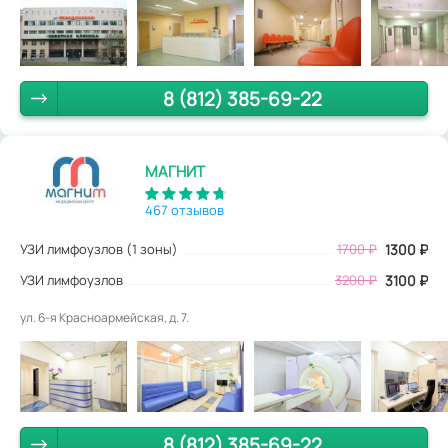
8 (812) 385-69-22
МАГНИТ
467 отзывов
УЗИ лимфоузлов (1 зоны)
1700
₽
1300
₽
УЗИ лимфоузлов
3200 ₽
3100 ₽
ул. 6-я Красноармейская, д. 7.
8 (812) 385-69-22