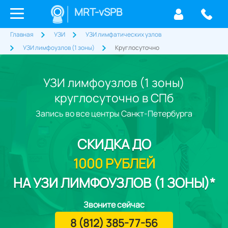
MRT-vSPB
Главная
УЗИ
УЗИ лимфатических узлов
УЗИ лимфоузлов (1 зоны)
Круглосуточно
УЗИ лимфоузлов (1 зоны)
круглосуточно в СПб
Запись во все центры Санкт-Петербурга
СКИДКА
ДО
1000 РУБЛЕЙ
НА УЗИ ЛИМФОУЗЛОВ (1 ЗОНЫ)*
Звоните сейчас
8 (812) 385-77-56