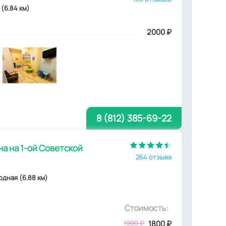
 (6.84 км)
2000
₽
8 (812) 385-69-22
а на 1-ой Советской
264 отзыва
родная (6.88 км)
Стоимость:
1900
₽
1800
₽