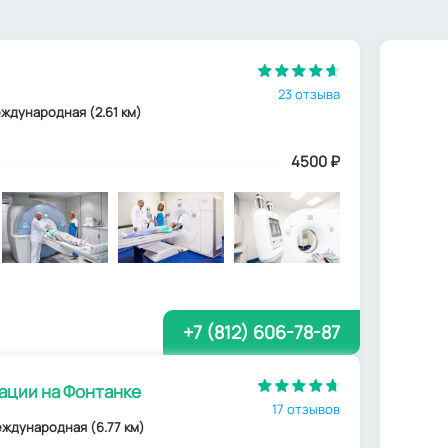
23 отзыва
 Международная (2.61 км)
4500
₽
+7 (812) 606-78-87
ации на Фонтанке
17 отзывов
Международная (6.77 км)