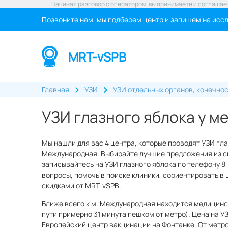
Начиная разговор с оператором, вы принимаете и соглашае
Позвоните нам, мы подберем центр и запишем на исс
MRT-vSPB
Главная
УЗИ
УЗИ отдельных органов, конечнос
УЗИ глазного яблока у 
Мы нашли для вас 4 центра, которые проводят УЗИ гла
Международная. Выбирайте лучшие предложения из сп
записывайтесь на УЗИ глазного яблока по телефону 8 
вопросы, помочь в поиске клиники, сориентировать в 
скидками от MRT-vSPB.
Ближе всего к м. Международная находится медицинск
пути примерно 31 минута пешком от метро). Цена на УЗ
Европейский центр вакцинации на Фонтанке. От метро 