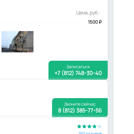
Цена, руб.:
1500
₽
Записаться
+7 (812) 748-30-40
Звоните сейчас
8 (812) 385-77-56
150 отзывов