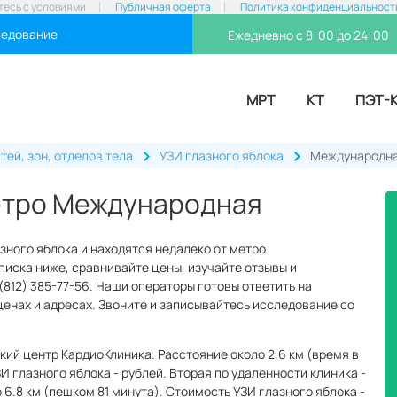
тесь с условиями
Публичная оферта
Политика конфиденциальност
ледование
Ежедневно с 8-00 до 24-00
МРТ
КТ
ПЭТ-
тей, зон, отделов тела
УЗИ глазного яблока
Международн
метро Международная
зного яблока и находятся недалеко от метро
иска ниже, сравнивайте цены, изучайте отзывы и
(812) 385-77-56. Наши операторы готовы ответить на
ценах и адресах. Звоните и записывайтесь исследование со
ий центр КардиоКлиника. Расстояние около 2.6 км (время в
И глазного яблока - рублей. Вторая по удаленности клиника -
6.8 км (пешком 81 минута). Стоимость УЗИ глазного яблока -