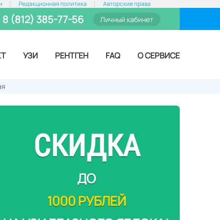
и
Редакционная политика
Авторские права
8 (812) 385-77-56
Личный кабинет
КТ
УЗИ
РЕНТГЕН
FAQ
О СЕРВИСЕ
ая
СКИДКА
ДО
1000 РУБЛЕЙ